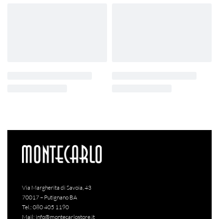
Via Margherita di Savoia, 43
70017 – Putignano BA
Tel.:
080 405 1190
Mail:
info@montecarlostore.it