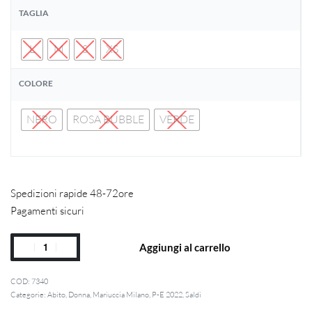
TAGLIA
L
M
S
XS
COLORE
NERO
ROSA BUBBLE
VERDE
Spedizioni rapide 48-72ore
Pagamenti sicuri
Aggiungi al carrello
7340
Categorie:
Abito
,
Donna
,
Mariuccia Milano
,
P-E 2022
,
Saldi