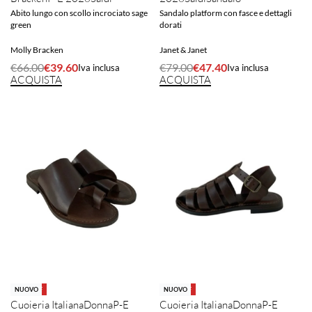
Abito lungo con scollo incrociato sage
Sandalo platform con fasce e dettagli
green
dorati
Molly Bracken
Janet & Janet
€
66.00
€
39.60
€
79.00
€
47.40
Iva inclusa
Iva inclusa
ACQUISTA
ACQUISTA
-40% OFF
-40% OFF
NUOVO
NUOVO
Cuoieria Italiana
Donna
P-E
Cuoieria Italiana
Donna
P-E