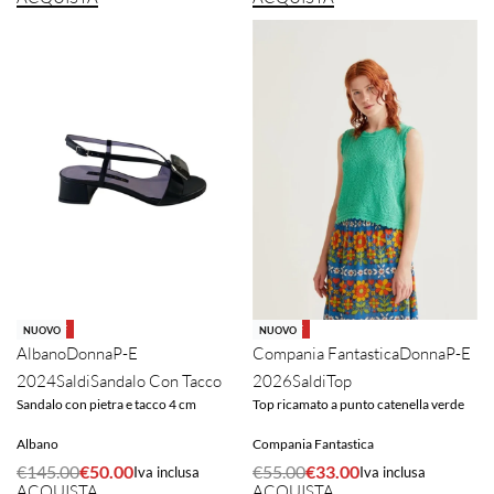
-66% OFF
-40% OFF
NUOVO
NUOVO
Albano
Donna
P-E
Compania Fantastica
Donna
P-E
2024
Saldi
Sandalo Con Tacco
2026
Saldi
Top
Sandalo con pietra e tacco 4 cm
Top ricamato a punto catenella verde
Albano
Compania Fantastica
€
145.00
€
50.00
€
55.00
€
33.00
Iva inclusa
Iva inclusa
ACQUISTA
ACQUISTA