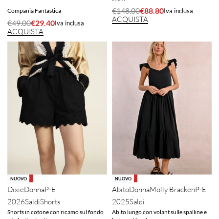
€
148.00
€
88.80
Compania Fantastica
Iva inclusa
ACQUISTA
€
49.00
€
29.40
Iva inclusa
ACQUISTA
-40% OFF
-66% OFF
NUOVO
NUOVO
Dixie
Donna
P-E
Abito
Donna
Molly Bracken
P-E
2026
Saldi
Shorts
2025
Saldi
Shorts in cotone con ricamo sul fondo
Abito lungo con volant sulle spalline e