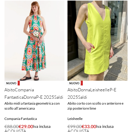
-67% OFF
-67% OFF
NUOVO
NUOVO
Abito
Compania
Abito
Donna
Leisheelle
P-E
Fantastica
Donna
P-E 2025
Saldi
2025
Saldi
Abito midi a fantasia geometrica con
Abito corto con scollo a v anteriore e
scollo all’americana
zip posteriore lime
Compania Fantastica
Leisheelle
€
88.00
€
29.00
€
99.00
€
33.00
Iva inclusa
Iva inclusa
ACQUISTA
ACQUISTA