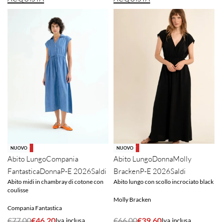
-40% OFF
-40% OFF
NUOVO
NUOVO
Abito Lungo
Compania
Abito Lungo
Donna
Molly
Fantastica
Donna
P-E 2026
Saldi
Bracken
P-E 2026
Saldi
Abito midi in chambray di cotone con
Abito lungo con scollo incrociato black
coulisse
Molly Bracken
Compania Fantastica
€
77.00
€
46.20
€
66.00
€
39.60
Iva inclusa
Iva inclusa