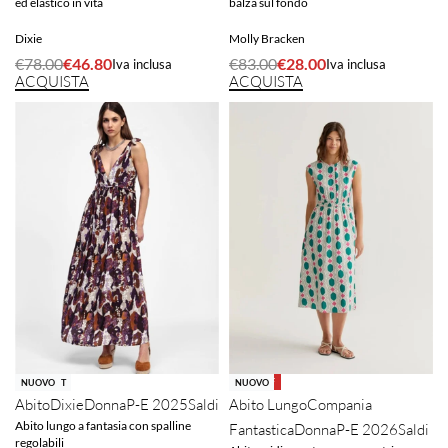
ed elastico in vita
balza sul fondo
Dixie
Molly Bracken
€
78.00
€
46.80
€
83.00
€
28.00
Iva inclusa
Iva inclusa
ACQUISTA
ACQUISTA
-67% OFF
-40% OFF
SOLD OUT
NUOVO
NUOVO
Abito
Dixie
Donna
P-E 2025
Saldi
Abito Lungo
Compania
Abito lungo a fantasia con spalline
Fantastica
Donna
P-E 2026
Saldi
regolabili