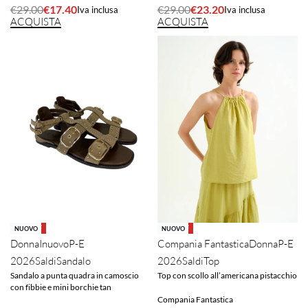
€
29.00
€
17.40
€
29.00
€
23.20
Iva inclusa
Iva inclusa
ACQUISTA
ACQUISTA
-40% OFF
-40% OFF
NUOVO
NUOVO
Donna
Inuovo
P-E
Compania Fantastica
Donna
P-E
2026
Saldi
Sandalo
2026
Saldi
Top
Sandalo a punta quadra in camoscio
Top con scollo all’americana pistacchio
con fibbie e mini borchie tan
Compania Fantastica