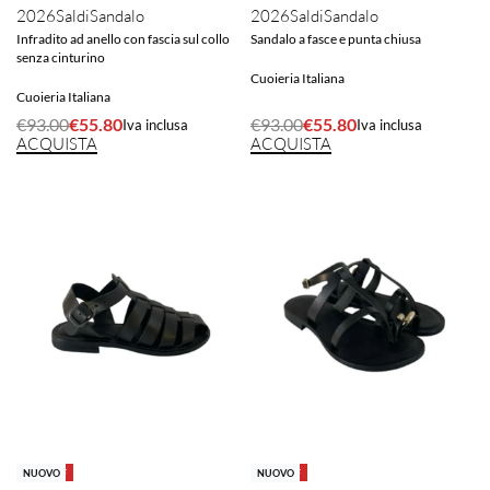
2026
Saldi
Sandalo
2026
Saldi
Sandalo
Infradito ad anello con fascia sul collo
Sandalo a fasce e punta chiusa
senza cinturino
Cuoieria Italiana
Cuoieria Italiana
€
93.00
€
55.80
€
93.00
€
55.80
Iva inclusa
Iva inclusa
ACQUISTA
ACQUISTA
-40% OFF
-40% OFF
NUOVO
NUOVO