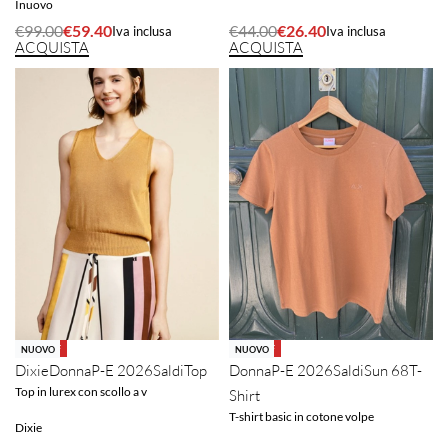
Inuovo
€
99.00
€
59.40
€
44.00
€
26.40
Iva inclusa
Iva inclusa
ACQUISTA
ACQUISTA
-40% OFF
-40% OFF
NUOVO
NUOVO
Donna
P-E 2026
Saldi
Sun 68
T-
Dixie
Donna
P-E 2026
Saldi
Top
Top in lurex con scollo a v
Shirt
T-shirt basic in cotone volpe
Dixie