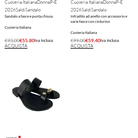
Cuoieria Italiana
Donna
P-E
Cuoieria Italiana
Donna
P-E
2026
Saldi
Sandalo
2026
Saldi
Sandalo
Sandalo a fasce e punta chiusa
Infradito ad anello con accessorio e
varie fasce con cinturino
Cuoieria Italiana
Cuoieria Italiana
€
93.00
€
55.80
€
99.00
€
59.40
Iva inclusa
Iva inclusa
ACQUISTA
ACQUISTA