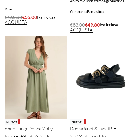
Abito midi con stampa geometrica
Dixie
Compania Fantastica
€
165.00
€
55.00
Iva inclusa
ACQUISTA
€
83.00
€
49.80
Iva inclusa
ACQUISTA
-40% OFF
-40% OFF
NUOVO
NUOVO
Abito Lungo
Donna
Molly
Donna
Janet & Janet
P-E
Bracken
P-E 2026
Saldi
2026
Saldi
Sandalo