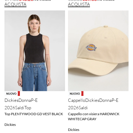
ACQUISTA
ACQUISTA
-40% OFF
-20% OFF
NUOVO
NUOVO
Dickies
Donna
P-E
Cappello
Dickies
Donna
P-E
2026
Saldi
Top
2026
Saldi
Top PLENTYWOOD GD VEST BLACK
Cappello con visiera HARDWICK
WHITECAP GRAY
Dickies
Dickies