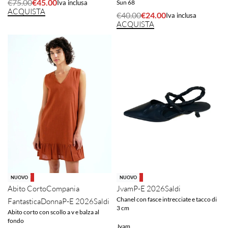
€
75.00
€
45.00
Sun 68
Iva inclusa
ACQUISTA
€
40.00
€
24.00
Iva inclusa
ACQUISTA
-40% OFF
-40% OFF
NUOVO
NUOVO
Abito Corto
Compania
Jvam
P-E 2026
Saldi
Chanel con fasce intrecciate e tacco di
Fantastica
Donna
P-E 2026
Saldi
3 cm
Abito corto con scollo a v e balza al
fondo
Jvam