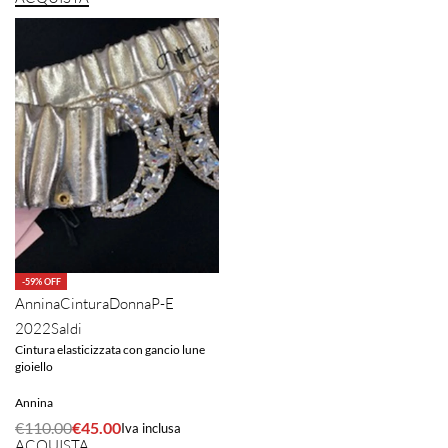
-59% OFF
Annina
Cintura
Donna
P-E
2022
Saldi
Cintura elasticizzata con gancio lune
gioiello
Annina
€
110.00
€
45.00
Iva inclusa
ACQUISTA