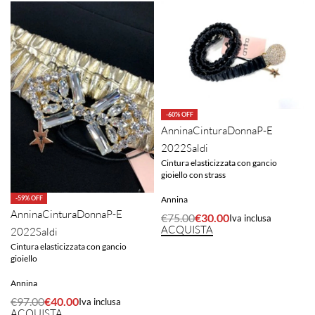
-60% OFF
Annina
Cintura
Donna
P-E
2022
Saldi
Cintura elasticizzata con gancio
gioiello con strass
-59% OFF
Annina
Annina
Cintura
Donna
P-E
€
75.00
€
30.00
Iva inclusa
ACQUISTA
2022
Saldi
Cintura elasticizzata con gancio
gioiello
Annina
€
97.00
€
40.00
Iva inclusa
ACQUISTA