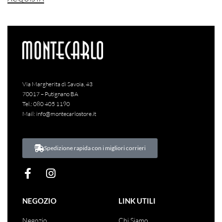
Via Margherita di Savoia, 43
70017 – Putignano BA
Tel.:
080 405 1190
Mail:
info@montecarlostore.it
Spedizione rapida con i migliori corrieri
NEGOZIO
LINK UTILI
Negozio
Chi Siamo