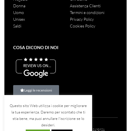
Donna
Assistenza Clienti
Uomo
Termini e condizioni
Unisex
Privacy Policy
Saldi
Cookies Policy
COSA DICONO DI NOI
Leggi le recensioni
Questo sito Web utilizza i cookie per migliorare
la tua esperienza. Daremo per scontato che ti
stia bene, ma puoi annullare l'iscrizione se lo
desideri.
©2023
Teina Srl
– Tutti i diritti riservati – P.IVA: 07582170721