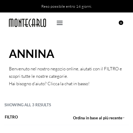
Reso possibile entro 14 giorni.
0
ANNINA
Benvenuto nel nostro negozio online, aiutati con il FILTRO e
scopri tutte le nostre categorie.
Hai bisogno d’aiuto? Clicca la chat in basso!
SHOWING ALL 3 RESULTS
FILTRO
Ordina in base al più recente