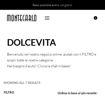
Reso possibile entro 14 giorni.
0
DOLCEVITA
Benvenuto nel nostro negozio online, aiutati con il FILTRO e
scopri tutte le nostre categorie.
Hai bisogno d’aiuto? Clicca la chat in basso!
SHOWING ALL 7 RESULTS
FILTRO
Ordina in base al più recente