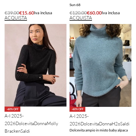
Sun 68
€
39.00
€
15.60
€
120.00
€
60.00
Iva inclusa
Iva inclusa
ACQUISTA
ACQUISTA
-60% OFF
-60% OFF
A-I 2025-
A-I 2025-
2026
Dolcevita
Donna
Molly
2026
Dolcevita
Donna
H2o
Saldi
Dolcevita ampio in misto baby alpaca
Bracken
Saldi