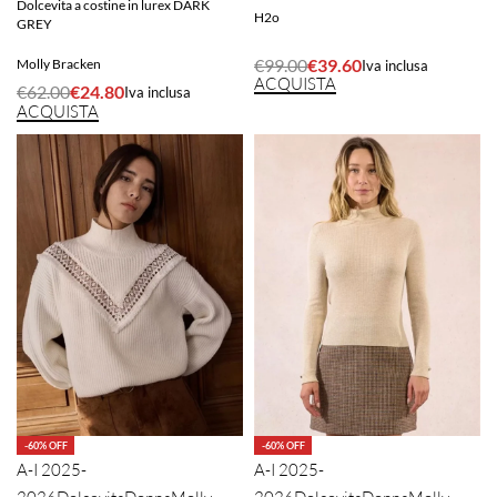
Dolcevita a costine in lurex DARK
H2o
GREY
€
99.00
€
39.60
Molly Bracken
Iva inclusa
ACQUISTA
€
62.00
€
24.80
Iva inclusa
ACQUISTA
-60% OFF
-60% OFF
A-I 2025-
A-I 2025-