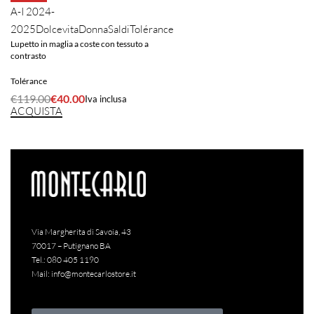
A-I 2024-
2025
Dolcevita
Donna
Saldi
Tolérance
Lupetto in maglia a coste con tessuto a
contrasto
Tolérance
€
119.00
€
40.00
Iva inclusa
ACQUISTA
Via Margherita di Savoia, 43
70017 – Putignano BA
Tel.:
080 405 1190
Mail:
info@montecarlostore.it