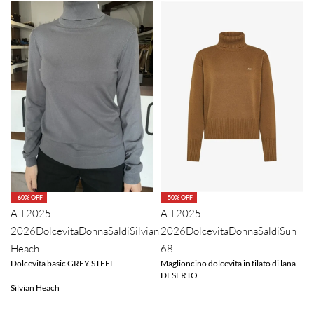
-60% OFF
-50% OFF
A-I 2025-
A-I 2025-
2026
Dolcevita
Donna
Saldi
Silvian
2026
Dolcevita
Donna
Saldi
Sun
Heach
68
Dolcevita basic GREY STEEL
Maglioncino dolcevita in filato di lana
DESERTO
Silvian Heach