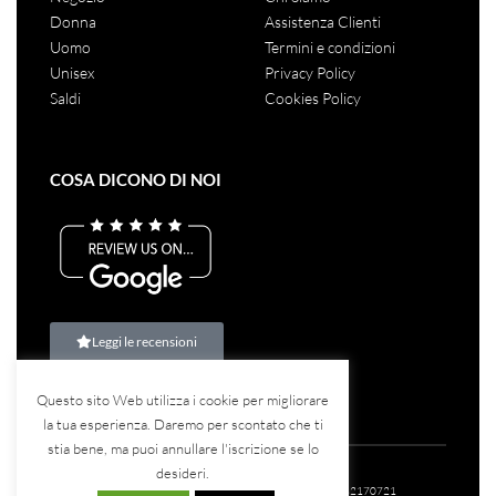
Donna
Assistenza Clienti
Uomo
Termini e condizioni
Unisex
Privacy Policy
Saldi
Cookies Policy
COSA DICONO DI NOI
Leggi le recensioni
Questo sito Web utilizza i cookie per migliorare
la tua esperienza. Daremo per scontato che ti
stia bene, ma puoi annullare l'iscrizione se lo
desideri.
©2023
Teina Srl
– Tutti i diritti riservati – P.IVA: 07582170721