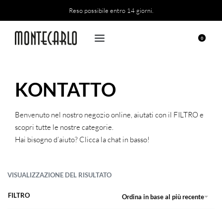
Reso possibile entro 14 giorni.
0
KONTATTO
Benvenuto nel nostro negozio online, aiutati con il FILTRO e
scopri tutte le nostre categorie.
Hai bisogno d’aiuto? Clicca la chat in basso!
VISUALIZZAZIONE DEL RISULTATO
FILTRO
Ordina in base al più recente