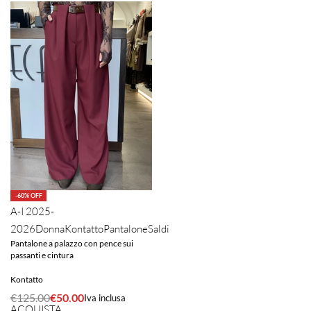
-60% OFF
A-I 2025-
2026
Donna
Kontatto
Pantalone
Saldi
Pantalone a palazzo con pence sui
passanti e cintura
Kontatto
€
125.00
€
50.00
Iva inclusa
ACQUISTA