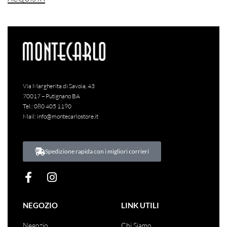
Via Margherita di Savoia, 43
70017 – Putignano BA
Tel.:
080 405 1190
Mail:
info@montecarlostore.it
Spedizione rapida con i migliori corrieri
NEGOZIO
LINK UTILI
Negozio
Chi Siamo