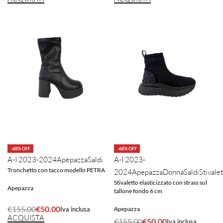
-68% OFF
-68% OFF
A-I 2023-2024
Apepazza
Saldi
A-I 2023-
Tronchetto con tacco modello PETRA
2024
Apepazza
Donna
Saldi
Stivale
Stivaletto elasticizzato con strass sul
Apepazza
tallone fondo 6 cm
€
155.00
€
50.00
Apepazza
Iva inclusa
ACQUISTA
€
155.00
€
50.00
Iva inclusa