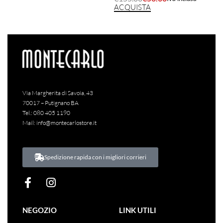
ACQUISTA
Via Margherita di Savoia, 43
70017 – Putignano BA
Tel.:
080 405 1190
Mail:
info@montecarlostore.it
Spedizione rapida con i migliori corrieri
NEGOZIO
LINK UTILI