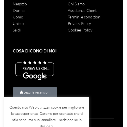
Negozio
Chi Siamo
Donna
Assistenza Clienti
Uomo
Termini e condizioni
Unisex
Privacy Policy
Saldi
Cookies Policy
COSA DICONO DI NOI
Leggi le recensioni
Questo sito Web utilizza i cookie per migliorare
la tua esperienza. Daremo per scontato che ti
stia bene, ma puoi annullare l'iscrizione se lo
desideri.