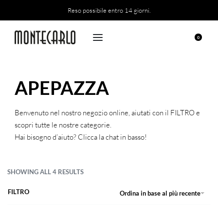
Reso possibile entro 14 giorni.
0
APEPAZZA
Benvenuto nel nostro negozio online, aiutati con il FILTRO e
scopri tutte le nostre categorie.
Hai bisogno d’aiuto? Clicca la chat in basso!
SHOWING ALL 4 RESULTS
FILTRO
Ordina in base al più recente