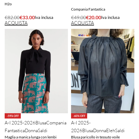
H2o
Compania Fantastica
€
82.00
€
33.00
€
49.00
€
20.00
Iva inclusa
Iva inclusa
ACQUISTA
ACQUISTA
-60% OFF
-59% OFF
A-I 2025-
A-I 2025-2026
Blusa
Compania
2026
Blusa
Donna
Eleh
Saldi
Fantastica
Donna
Saldi
Blusa paricollo in tessuto voile
Maglia a manica lunga con lembi