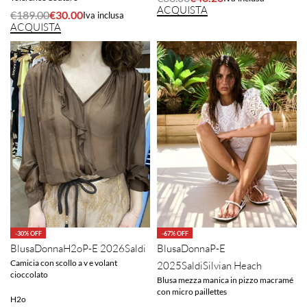
ACQUISTA
€
189.00
€
30.00
Iva inclusa
ACQUISTA
-30% OFF
-67% OFF
Blusa
Donna
H2o
P-E 2026
Saldi
Blusa
Donna
P-E
Camicia con scollo a v e volant
2025
Saldi
Silvian Heach
cioccolato
Blusa mezza manica in pizzo macramé
con micro paillettes
H2o