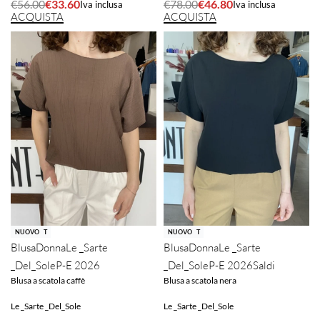
€
78.00
€
46.80
€
56.00
€
33.60
Iva inclusa
Iva inclusa
ACQUISTA
ACQUISTA
-40% OFF
SOLD OUT
NUOVO
SOLD OUT
NUOVO
Blusa
Donna
Le _Sarte
Blusa
Donna
Le _Sarte
_Del_Sole
P-E 2026
Saldi
_Del_Sole
P-E 2026
Blusa a scatola nera
Blusa a scatola caffè
Le _Sarte _Del_Sole
Le _Sarte _Del_Sole