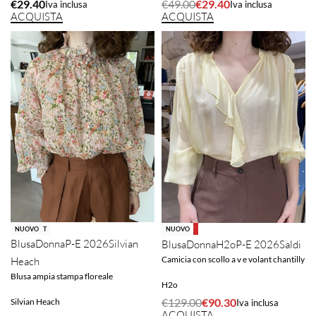
€
49.00
€
29.40
€
29.40
Iva inclusa
Iva inclusa
ACQUISTA
ACQUISTA
SOLD OUT
NUOVO
-30% OFF
NUOVO
Blusa
Donna
P-E 2026
Silvian
Blusa
Donna
H2o
P-E 2026
Saldi
Camicia con scollo a v e volant chantilly
Heach
Blusa ampia stampa floreale
H2o
€
129.00
€
90.30
Silvian Heach
Iva inclusa
ACQUISTA