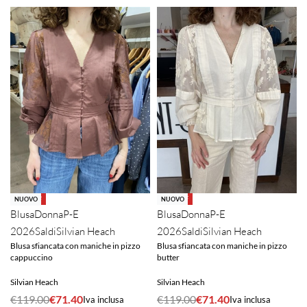
-40% OFF
-40% OFF
NUOVO
NUOVO
Blusa
Donna
P-E
Blusa
Donna
P-E
2026
Saldi
Silvian Heach
2026
Saldi
Silvian Heach
Blusa sfiancata con maniche in pizzo
Blusa sfiancata con maniche in pizzo
butter
cappuccino
Silvian Heach
Silvian Heach
€
119.00
€
71.40
€
119.00
€
71.40
Iva inclusa
Iva inclusa