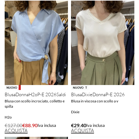
-30% OFF
SOLD OUT
NUOVO
NUOVO
Blusa
Dixie
Donna
P-E 2026
Blusa
Donna
H2o
P-E 2026
Saldi
Blusa in viscosa con scollo a v
Blusa con scollo incrociato, colletto e
spilla
Dixie
H2o
€
29.40
€
127.00
€
88.90
Iva inclusa
Iva inclusa
ACQUISTA
ACQUISTA