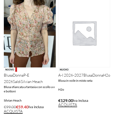
NUOVO
-40% OFF
NUOVO
A-I 2026-2027
Blusa
Donna
H2o
Blusa
Donna
P-E
Blusa in voile in misto seta
2026
Saldi
Silvian Heach
Blusa sfiancata a fantasia con scollo a v
H2o
e bottoni
€
129.00
Iva inclusa
Silvian Heach
ACQUISTA
€
99.00
€
59.40
Iva inclusa
ACQUISTA