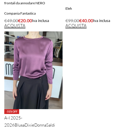
frontali da annodare NERO
Eleh
Compania Fantastica
€
99.00
€
40.00
€
49.00
€
20.00
Iva inclusa
Iva inclusa
ACQUISTA
ACQUISTA
-51% OFF
A-I 2025-
2026
Blusa
Dixie
Donna
Saldi