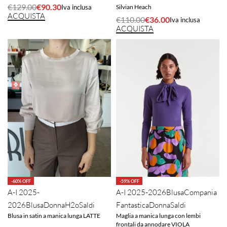
€
129.00
€
90.30
Silvian Heach
Iva inclusa
ACQUISTA
€
110.00
€
36.00
Iva inclusa
ACQUISTA
-60% OFF
-59% OFF
A-I 2025-
A-I 2025-2026
Blusa
Compania
2026
Blusa
Donna
H2o
Saldi
Fantastica
Donna
Saldi
Blusa in satin a manica lunga LATTE
Maglia a manica lunga con lembi
frontali da annodare VIOLA