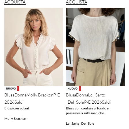
ACQUISTA
ACQUISTA
-40% OFF
-40% OFF
NUOVO
NUOVO
Blusa
Donna
Le _Sarte
Blusa
Donna
Molly Bracken
P-E
_Del_Sole
P-E 2026
Saldi
2026
Saldi
Blusa con coulisse al fondo e
Blusa con volant
passameria sulle maniche
Molly Bracken
Le _Sarte _Del_Sole