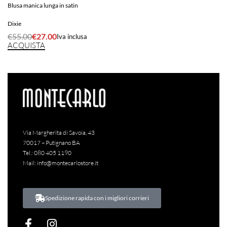
Blusa manica lunga in satin
Dixie
€
55.00
€
27.00
Iva inclusa
ACQUISTA
Via Margherita di Savoia, 43
70017 – Putignano BA
Tel.:
080 405 1190
Mail:
info@montecarlostore.it
Spedizione rapida con i migliori corrieri