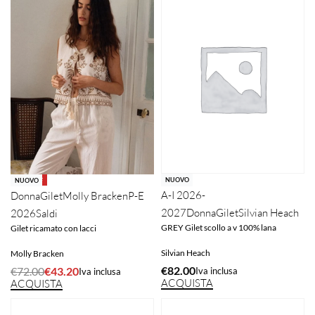
NUOVO
-40% OFF
NUOVO
A-I 2026-
Donna
Gilet
Molly Bracken
P-E
2027
Donna
Gilet
Silvian Heach
2026
Saldi
GREY Gilet scollo a v 100% lana
Gilet ricamato con lacci
Silvian Heach
Molly Bracken
€
82.00
€
72.00
€
43.20
Iva inclusa
Iva inclusa
ACQUISTA
ACQUISTA