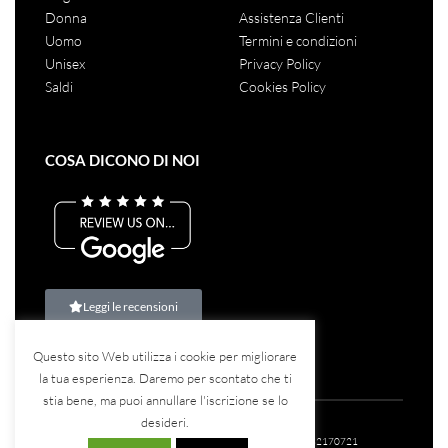
Donna
Assistenza Clienti
Uomo
Termini e condizioni
Unisex
Privacy Policy
Saldi
Cookies Policy
COSA DICONO DI NOI
Leggi le recensioni
Questo sito Web utilizza i cookie per migliorare
la tua esperienza. Daremo per scontato che ti
stia bene, ma puoi annullare l'iscrizione se lo
desideri.
©2023
Teina Srl
– Tutti i diritti riservati – P.IVA: 07582170721