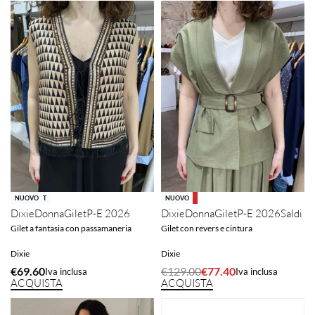
-40% OFF
SOLD OUT
NUOVO
NUOVO
Dixie
Donna
Gilet
P-E 2026
Dixie
Donna
Gilet
P-E 2026
Saldi
Gilet a fantasia con passamaneria
Gilet con revers e cintura
Dixie
Dixie
€
69.60
€
129.00
€
77.40
Iva inclusa
Iva inclusa
ACQUISTA
ACQUISTA