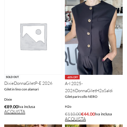
SOLD OUT
-60% OFF
Dixie
Donna
Gilet
P-E 2026
A-I 2025-
Gilet in lino con alamari
2026
Donna
Gilet
H2o
Saldi
Gilet parircollo NERO
Dixie
€
89.00
Iva inclusa
H2o
ACQUISTA
€
110.00
€
44.00
Iva inclusa
ACQUISTA