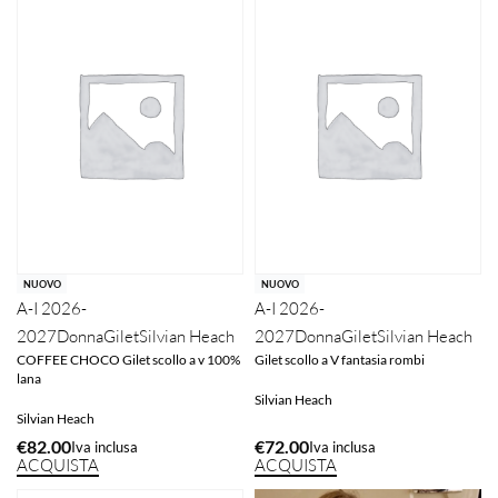
NUOVO
NUOVO
A-I 2026-
A-I 2026-
2027
Donna
Gilet
Silvian Heach
2027
Donna
Gilet
Silvian Heach
COFFEE CHOCO Gilet scollo a v 100%
Gilet scollo a V fantasia rombi
lana
Silvian Heach
Silvian Heach
€
82.00
€
72.00
Iva inclusa
Iva inclusa
ACQUISTA
ACQUISTA