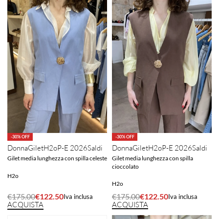
-30% OFF
-30% OFF
Donna
Gilet
H2o
P-E 2026
Saldi
Donna
Gilet
H2o
P-E 2026
Saldi
Gilet media lunghezza con spilla
Gilet media lunghezza con spilla celeste
cioccolato
H2o
H2o
€
175.00
€
122.50
€
175.00
€
122.50
Iva inclusa
Iva inclusa
ACQUISTA
ACQUISTA