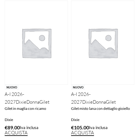
NUOVO
NUOVO
A-I 2026-
A-I 2026-
2027
Dixie
Donna
Gilet
2027
Dixie
Donna
Gilet
Gilet in maglia con ricamo
Gilet misto lana con dettaglio gioiello
Dixie
Dixie
€
89.00
€
105.00
Iva inclusa
Iva inclusa
ACQUISTA
ACQUISTA