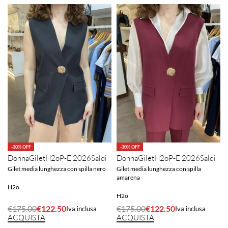
-30% OFF
-30% OFF
Donna
Gilet
H2o
P-E 2026
Saldi
Donna
Gilet
H2o
P-E 2026
Saldi
Gilet media lunghezza con spilla nero
Gilet media lunghezza con spilla
amarena
H2o
H2o
€
175.00
€
122.50
€
175.00
€
122.50
Iva inclusa
Iva inclusa
ACQUISTA
ACQUISTA