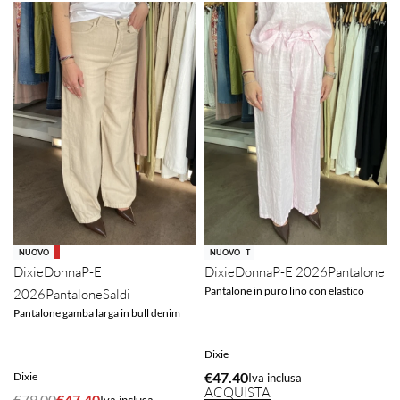
-40% OFF
SOLD OUT
NUOVO
NUOVO
Dixie
Donna
P-E 2026
Pantalone
Dixie
Donna
P-E
Pantalone in puro lino con elastico
2026
Pantalone
Saldi
Pantalone gamba larga in bull denim
Dixie
€
47.40
Dixie
Iva inclusa
ACQUISTA
€
79.00
€
47.40
Iva inclusa