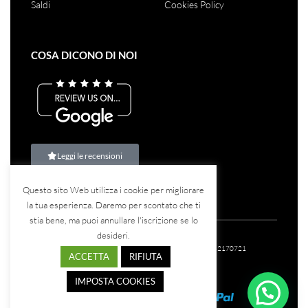
Saldi
Cookies Policy
COSA DICONO DI NOI
Leggi le recensioni
Questo sito Web utilizza i cookie per migliorare
la tua esperienza. Daremo per scontato che ti
stia bene, ma puoi annullare l'iscrizione se lo
desideri.
©2023
Teina Srl
– Tutti i diritti riservati – P.IVA: 07582170721
ACCETTA
RIFIUTA
IMPOSTA COOKIES
Chatta con noi