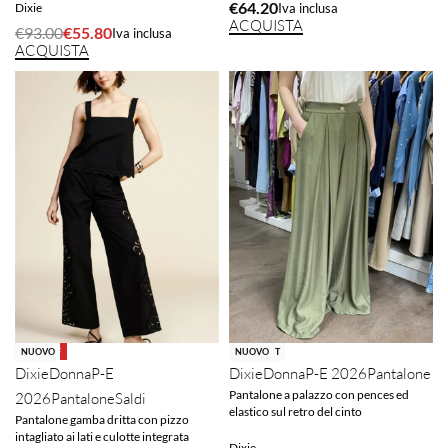
€
64.20
Dixie
Iva inclusa
ACQUISTA
€
93.00
€
55.80
Iva inclusa
ACQUISTA
-40% OFF
NUOVO
SOLD OUT
NUOVO
Dixie
Donna
P-E
Dixie
Donna
P-E 2026
Pantalone
Pantalone a palazzo con pences ed
2026
Pantalone
Saldi
elastico sul retro del cinto
Pantalone gamba dritta con pizzo
intagliato ai lati e culotte integrata
Dixie