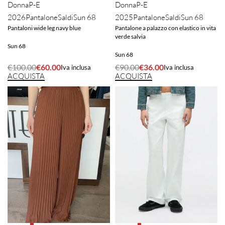
Donna
P-E
Donna
P-E
2026
Pantalone
Saldi
Sun 68
2025
Pantalone
Saldi
Sun 68
Pantaloni wide leg navy blue
Pantalone a palazzo con elastico in vita
verde salvia
Sun 68
Sun 68
€
100.00
€
60.00
€
90.00
€
36.00
Iva inclusa
Iva inclusa
ACQUISTA
ACQUISTA