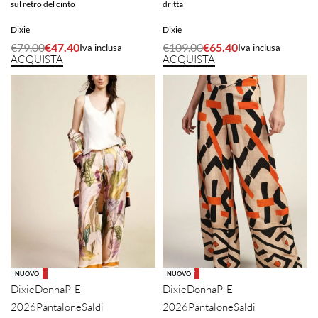
sul retro del cinto
dritta
Dixie
Dixie
€
79.00
€
47.40
€
109.00
€
65.40
Iva inclusa
Iva inclusa
ACQUISTA
ACQUISTA
-40% OFF
-40% OFF
NUOVO
NUOVO
Dixie
Donna
P-E
Dixie
Donna
P-E
2026
Pantalone
Saldi
2026
Pantalone
Saldi