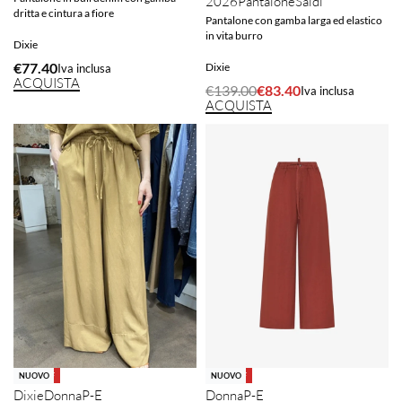
2026
Pantalone
Saldi
dritta e cintura a fiore
Pantalone con gamba larga ed elastico
in vita burro
Dixie
€
77.40
Dixie
Iva inclusa
ACQUISTA
€
139.00
€
83.40
Iva inclusa
ACQUISTA
-40% OFF
-40% OFF
NUOVO
NUOVO
Dixie
Donna
P-E
Donna
P-E