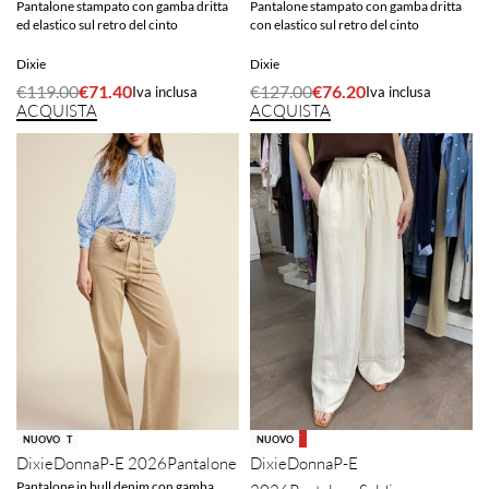
Pantalone stampato con gamba dritta
Pantalone stampato con gamba dritta
ed elastico sul retro del cinto
con elastico sul retro del cinto
Dixie
Dixie
€
119.00
€
71.40
€
127.00
€
76.20
Iva inclusa
Iva inclusa
ACQUISTA
ACQUISTA
-40% OFF
NUOVO
SOLD OUT
NUOVO
Dixie
Donna
P-E
Dixie
Donna
P-E 2026
Pantalone
Pantalone in bull denim con gamba