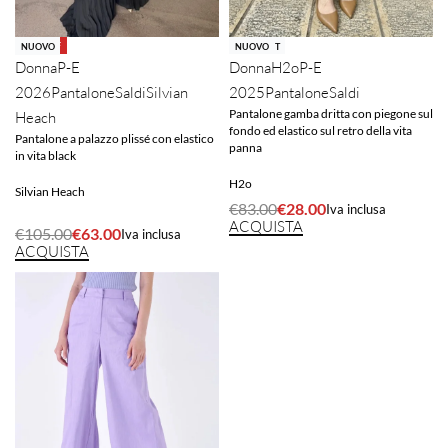
-66% OFF
-40% OFF
SOLD OUT
NUOVO
NUOVO
Donna
H2o
P-E
Donna
P-E
2025
Pantalone
Saldi
2026
Pantalone
Saldi
Silvian
Pantalone gamba dritta con piegone sul
Heach
fondo ed elastico sul retro della vita
Pantalone a palazzo plissé con elastico
panna
in vita black
H2o
Silvian Heach
€
83.00
€
28.00
Iva inclusa
ACQUISTA
€
105.00
€
63.00
Iva inclusa
ACQUISTA