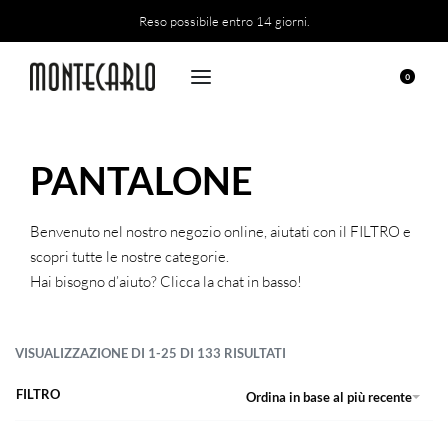
Reso possibile entro 14 giorni.
0
PANTALONE
Benvenuto nel nostro negozio online, aiutati con il FILTRO e
scopri tutte le nostre categorie.
Hai bisogno d’aiuto? Clicca la chat in basso!
VISUALIZZAZIONE DI 1-25 DI 133 RISULTATI
FILTRO
Ordina in base al più recente