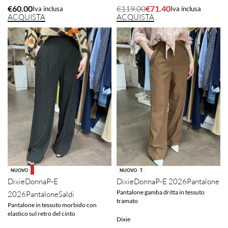
€
60.00
€
119.00
€
71.40
Iva inclusa
Iva inclusa
ACQUISTA
ACQUISTA
-40% OFF
NUOVO
SOLD OUT
NUOVO
Dixie
Donna
P-E
Dixie
Donna
P-E 2026
Pantalone
Pantalone gamba dritta in tessuto
2026
Pantalone
Saldi
tramato
Pantalone in tessuto morbido con
elastico sul retro del cinto
Dixie