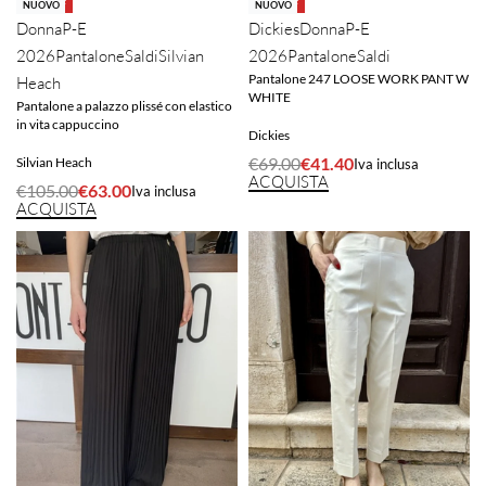
-40% OFF
-40% OFF
NUOVO
NUOVO
Donna
P-E
Dickies
Donna
P-E
2026
Pantalone
Saldi
Silvian
2026
Pantalone
Saldi
Pantalone 247 LOOSE WORK PANT W
Heach
WHITE
Pantalone a palazzo plissé con elastico
in vita cappuccino
Dickies
€
69.00
€
41.40
Silvian Heach
Iva inclusa
ACQUISTA
€
105.00
€
63.00
Iva inclusa
ACQUISTA