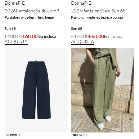
Donna
P-E
Donna
P-E
2026
Pantalone
Saldi
Sun 68
2026
Pantalone
Saldi
Sun 68
Pantaloni wide leg in lino beige
Pantaloni wide leg bianco panna
Sun 68
Sun 68
€
100.00
€
60.00
€
100.00
€
60.00
Iva inclusa
Iva inclusa
ACQUISTA
ACQUISTA
-40% OFF
-60% OFF
SOLD OUT
NUOVO
SOLD OUT
NUOVO