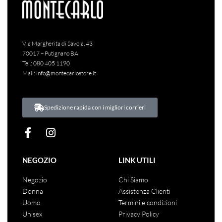
Via Margherita di Savoia, 43
70017 – Putignano BA
Tel.:
080 405 1190
Mail:
info@montecarlostore.it
Spedizione rapida con i migliori corrieri
NEGOZIO
LINK UTILI
Negozio
Chi Siamo
Donna
Assistenza Clienti
Uomo
Termini e condizioni
Unisex
Privacy Policy