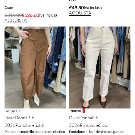
€
49.80
Dixie
Iva inclusa
ACQUISTA
€
211.00
€
126.60
Iva inclusa
ACQUISTA
-40% OFF
-40% OFF
SOLD OUT
NUOVO
NUOVO
Dixie
Donna
P-E
Dixie
Donna
P-E
2026
Pantalone
Saldi
2026
Pantalone
Saldi
Pantalone modello baloon con elastico
Pantalone in bull denim con gamba