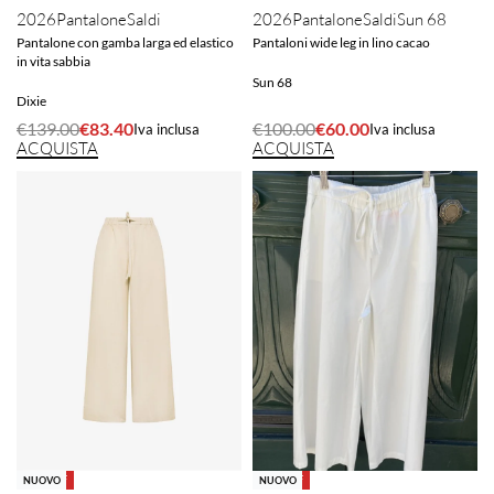
2026
Pantalone
Saldi
2026
Pantalone
Saldi
Sun 68
Pantalone con gamba larga ed elastico
Pantaloni wide leg in lino cacao
in vita sabbia
Sun 68
Dixie
€
139.00
€
83.40
€
100.00
€
60.00
Iva inclusa
Iva inclusa
ACQUISTA
ACQUISTA
-40% OFF
-40% OFF
NUOVO
NUOVO