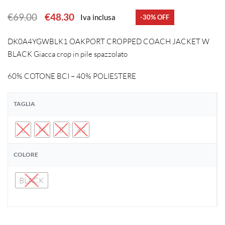
€
69.00
€
48.30
Iva inclusa
-30% OFF
DK0A4YGWBLK1 OAKPORT CROPPED COACH JACKET W
BLACK Giacca crop in pile spazzolato
60% COTONE BCI – 40% POLIESTERE
TAGLIA
L
M
S
XS
COLORE
BLACK