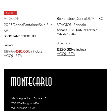
-55% OFF
A-I 2024-
Birkenstock
Donna
QUATTRO
2025
Donna
Pantalone
Saldi
Sun
STAGIONI
Sandalo
Arizona ECRU Nubuck Leather –
S
68
Calzata Stretta
LONG PANT COTTON FL.
Birkenstock
Sun 68
€
120.00
Iva inclusa
€
89.00
€
40.00
Iva inclusa
ACQUISTA
ACQUISTA
Via Margherita di Savoia, 43
70017 – Putignano BA
Tel.:
080 405 1190