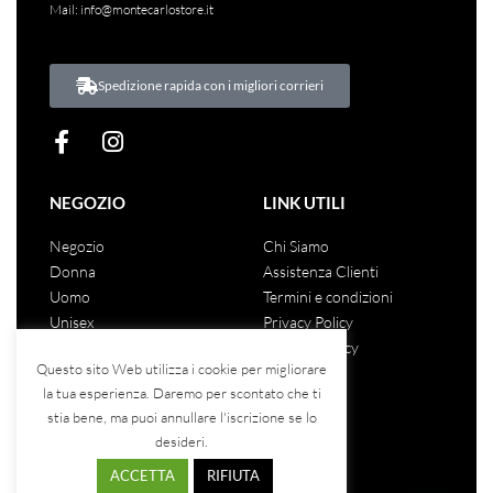
Mail:
info@montecarlostore.it
Spedizione rapida con i migliori corrieri
NEGOZIO
LINK UTILI
Negozio
Chi Siamo
Donna
Assistenza Clienti
Uomo
Termini e condizioni
Unisex
Privacy Policy
Saldi
Cookies Policy
Questo sito Web utilizza i cookie per migliorare
la tua esperienza. Daremo per scontato che ti
stia bene, ma puoi annullare l'iscrizione se lo
COSA DICONO DI NOI
desideri.
ACCETTA
RIFIUTA