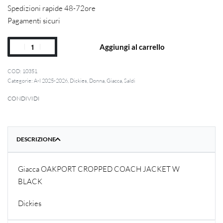
Spedizioni rapide 48-72ore
Pagamenti sicuri
Aggiungi al carrello
10351
Categorie:
A-I 2025-2026
,
Dickies
,
Donna
,
Giacca
,
Saldi
CONDIVIDI
DESCRIZIONE
Giacca OAKPORT CROPPED COACH JACKET W
BLACK
Dickies