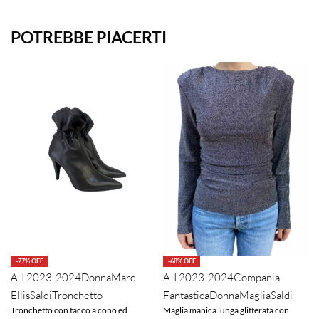
POTREBBE PIACERTI
-77% OFF
-68% OFF
A-I 2023-2024
Donna
Marc
A-I 2023-2024
Compania
Ellis
Saldi
Tronchetto
Fantastica
Donna
Maglia
Saldi
Tronchetto con tacco a cono ed
Maglia manica lunga glitterata con