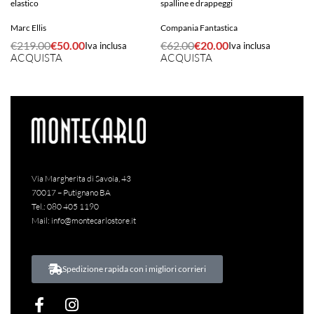
elastico
spalline e drappeggi
Marc Ellis
Compania Fantastica
€
219.00
€
50.00
€
62.00
€
20.00
Iva inclusa
Iva inclusa
ACQUISTA
ACQUISTA
Via Margherita di Savoia, 43
70017 – Putignano BA
Tel.:
080 405 1190
Mail:
info@montecarlostore.it
Spedizione rapida con i migliori corrieri