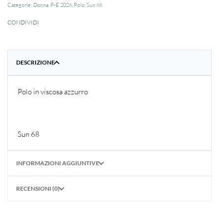
Categorie:
Donna
,
P-E 2026
,
Polo
,
Sun 68
CONDIVIDI
DESCRIZIONE
Polo in viscosa azzurro
Sun 68
INFORMAZIONI AGGIUNTIVE
RECENSIONI (0)