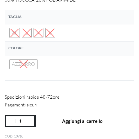
TAGLIA
XL
L
M
S
COLORE
AZZURRO
Spedizioni rapide 48-72ore
Pagamenti sicuri
Aggiungi al carrello
10910