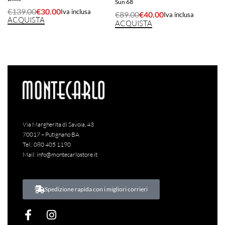
Sun 68
€
139.00
€
30.00
Iva inclusa
€
89.00
€
40.00
Iva inclusa
ACQUISTA
ACQUISTA
Via Margherita di Savoia, 43
70017 – Putignano BA
Tel.:
080 405 1190
Mail:
info@montecarlostore.it
Spedizione rapida con i migliori corrieri