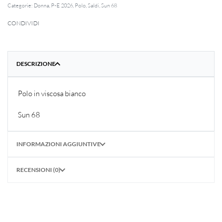
Categorie:
Donna
,
P-E 2026
,
Polo
,
Saldi
,
Sun 68
CONDIVIDI
DESCRIZIONE
Polo in viscosa bianco
Sun 68
INFORMAZIONI AGGIUNTIVE
RECENSIONI (0)