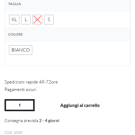
TAGLIA
XL
L
M
S
COLORE
BIANCO
Spedizioni rapide 48-72ore
Pagamenti sicuri
Aggiungi al carrello
Consegna prevista
2 - 4 giorni
10909