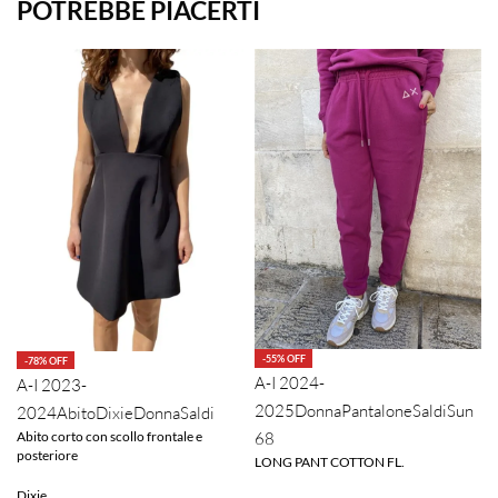
POTREBBE PIACERTI
-55% OFF
-78% OFF
A-I 2024-
A-I 2023-
2025
Donna
Pantalone
Saldi
Sun
2024
Abito
Dixie
Donna
Saldi
Abito corto con scollo frontale e
S
68
posteriore
LONG PANT COTTON FL.
Dixie