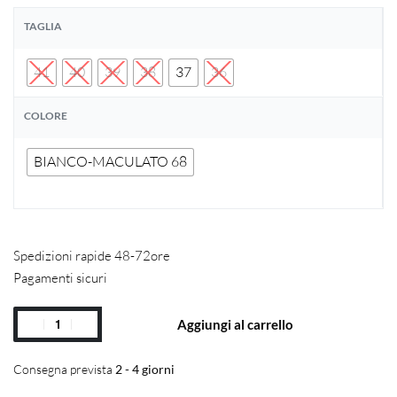
TAGLIA
41
40
39
38
37
36
COLORE
BIANCO-MACULATO 68
Spedizioni rapide 48-72ore
Pagamenti sicuri
Aggiungi al carrello
Consegna prevista
2 - 4 giorni