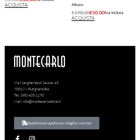
ACQUISTA
Albano
€
198.00
€
50.00
Iva inclusa
ACQUISTA
Via Margherita di Savoia, 43
70017 – Putignano BA
Tel.:
080 405 1190
Mail:
info@montecarlostore.it
Spedizione rapida con i migliori corrieri