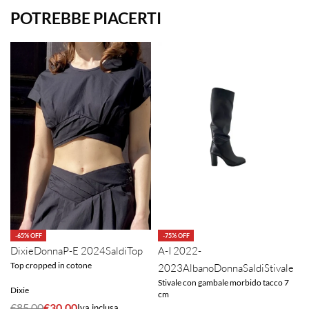
POTREBBE PIACERTI
-65% OFF
-75% OFF
Dixie
Donna
P-E 2024
Saldi
Top
A-I 2022-
Top cropped in cotone
2023
Albano
Donna
Saldi
Stivale
Stivale con gambale morbido tacco 7
Dixie
cm
€
85.00
€
30.00
Iva inclusa