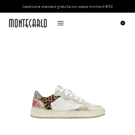
Spedizione standard gratuita con spesa minima di €50
0