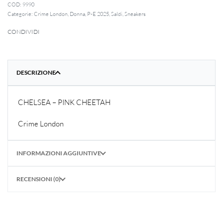
9990
Categorie:
Crime London
,
Donna
,
P-E 2025
,
Saldi
,
Sneakers
CONDIVIDI
DESCRIZIONE
CHELSEA – PINK CHEETAH
Crime London
INFORMAZIONI AGGIUNTIVE
RECENSIONI (0)