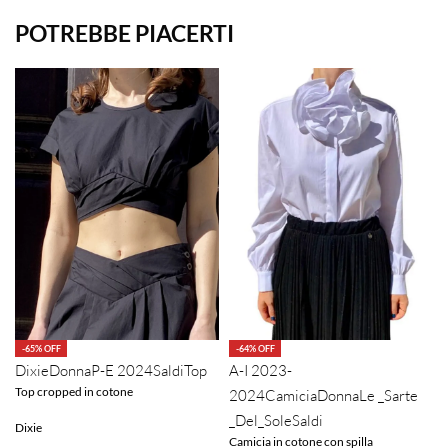
POTREBBE PIACERTI
-65% OFF
-64% OFF
Dixie
Donna
P-E 2024
Saldi
Top
A-I 2023-
Top cropped in cotone
2024
Camicia
Donna
Le _Sarte
_Del_Sole
Saldi
Dixie
Camicia in cotone con spilla