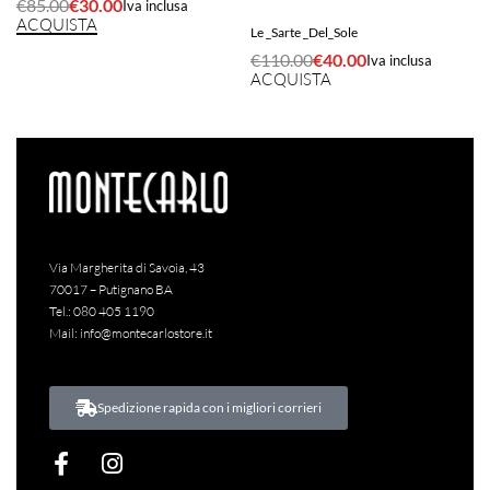
€
85.00
€
30.00
Iva inclusa
ACQUISTA
Le _Sarte _Del_Sole
€
110.00
€
40.00
Iva inclusa
ACQUISTA
Via Margherita di Savoia, 43
70017 – Putignano BA
Tel.:
080 405 1190
Mail:
info@montecarlostore.it
Spedizione rapida con i migliori corrieri