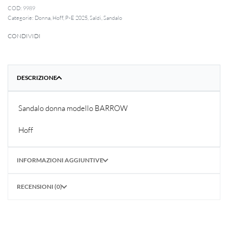
9989
Categorie:
Donna
,
Hoff
,
P-E 2025
,
Saldi
,
Sandalo
CONDIVIDI
DESCRIZIONE
Sandalo donna modello BARROW
Hoff
INFORMAZIONI AGGIUNTIVE
RECENSIONI (0)