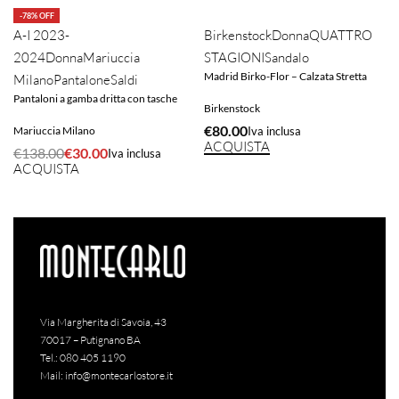
-78% OFF
A-I 2023-
Birkenstock
Donna
QUATTRO
2024
Donna
Mariuccia
STAGIONI
Sandalo
Madrid Birko-Flor – Calzata Stretta
Milano
Pantalone
Saldi
Pantaloni a gamba dritta con tasche
Birkenstock
€
80.00
Mariuccia Milano
Iva inclusa
ACQUISTA
€
138.00
€
30.00
Iva inclusa
ACQUISTA
Via Margherita di Savoia, 43
70017 – Putignano BA
Tel.:
080 405 1190
Mail:
info@montecarlostore.it