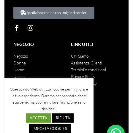
Spedizione rapida con i migliori corrieri
NEGOZIO
LINK UTILI
Negozio
Chi Siamo
Donna
Assistenza Clienti
Uomo
Termini e condizioni
Unisex
Privacy Policy
Saldi
Cookies Policy
Questo sito Web utilizza i cookie per migliorare
la tua esperienza. Daremo per scontato che ti
stia bene, ma puoi annullare l'iscrizione se lo
COSA DICONO DI NOI
desideri.
ACCETTA
RIFIUTA
IMPOSTA COOKIES