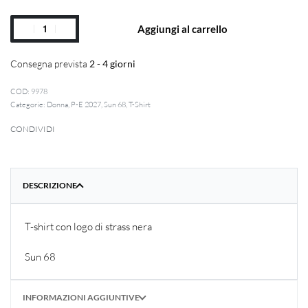
Aggiungi al carrello
Consegna prevista
2 - 4 giorni
9978
Categorie:
Donna
,
P-E 2027
,
Sun 68
,
T-Shirt
CONDIVIDI
DESCRIZIONE
T-shirt con logo di strass nera
Sun 68
INFORMAZIONI AGGIUNTIVE