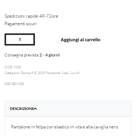
Spedizioni rapide 48-72ore
Pagamenti sicuri
Aggiungi al carrello
Consegna prevista
2 - 4 giorni
9953
Categorie:
Donna
,
P-E 2025
,
Pantalone
,
Saldi
,
Sun 68
CONDIVIDI
DESCRIZIONE
Pantalone in felpa con elastico in vita e alla caviglia nero