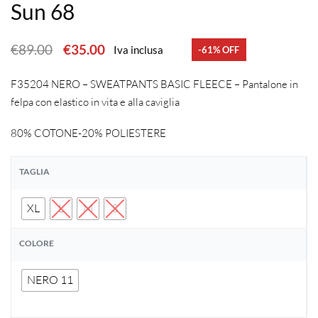
Sun 68
€
89.00
€
35.00
Iva inclusa
-61% OFF
F35204 NERO – SWEATPANTS BASIC FLEECE – Pantalone in
felpa con elastico in vita e alla caviglia
80% COTONE-20% POLIESTERE
TAGLIA
XL
L
M
S
COLORE
NERO 11