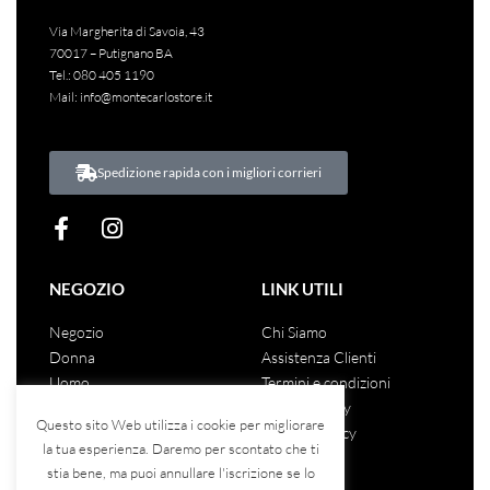
Via Margherita di Savoia, 43
70017 – Putignano BA
Tel.:
080 405 1190
Mail:
info@montecarlostore.it
Spedizione rapida con i migliori corrieri
NEGOZIO
LINK UTILI
Negozio
Chi Siamo
Donna
Assistenza Clienti
Uomo
Termini e condizioni
Unisex
Privacy Policy
Questo sito Web utilizza i cookie per migliorare
Saldi
Cookies Policy
la tua esperienza. Daremo per scontato che ti
stia bene, ma puoi annullare l'iscrizione se lo