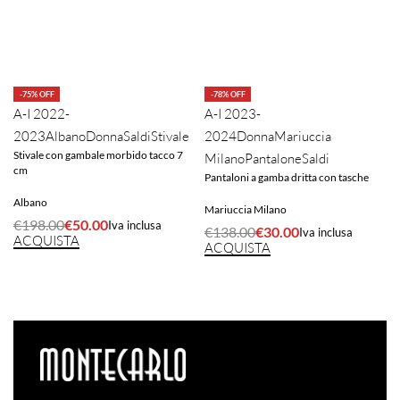
-75% OFF
-78% OFF
A-I 2022-
A-I 2023-
2023
Albano
Donna
Saldi
Stivale
2024
Donna
Mariuccia
Stivale con gambale morbido tacco 7
Milano
Pantalone
Saldi
cm
Pantaloni a gamba dritta con tasche
Albano
Mariuccia Milano
€
198.00
€
50.00
Iva inclusa
€
138.00
€
30.00
Iva inclusa
ACQUISTA
ACQUISTA