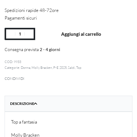
Spedizioni rapide 48-72ore
Pagamenti sicuri
Aggiungi al carrello
Consegna prevista
2 - 4 giorni
9933
Categorie:
Donna
,
Molly Bracken
,
P-E 2025
,
Saldi
,
Top
CONDIVIDI
DESCRIZIONE
Top a fantasia
Molly Bracken