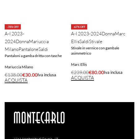
-78% OFF
-67% OFF
A-I 2023-
A-I 2023-2024
Donna
Marc
2024
Donna
Mariuccia
Ellis
Saldi
Stivale
Stivale in vernice con gambale
Milano
Pantalone
Saldi
asimmetrico
Pantaloni a gamba dritta con tasche
Marc Ellis
Mariuccia Milano
€
239.00
€
80.00
Iva inclusa
€
138.00
€
30.00
Iva inclusa
ACQUISTA
ACQUISTA
Via Margherita di Savoia, 43