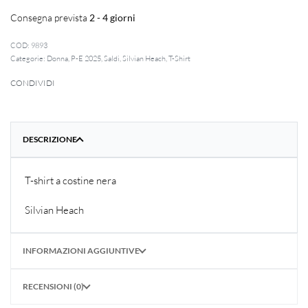
Consegna prevista
2 - 4 giorni
9893
Categorie:
Donna
,
P-E 2025
,
Saldi
,
Silvian Heach
,
T-Shirt
CONDIVIDI
DESCRIZIONE
T-shirt a costine nera
Silvian Heach
INFORMAZIONI AGGIUNTIVE
RECENSIONI (0)