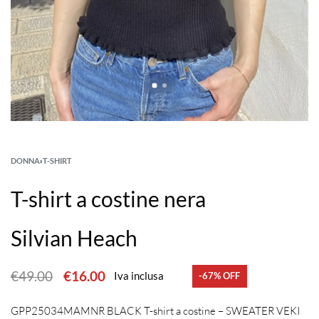
DONNA
›
T-SHIRT
T-shirt a costine nera
Silvian Heach
€
49.00
€
16.00
Iva inclusa
-67% OFF
GPP25034MAMNR BLACK T-shirt a costine – SWEATER VEKI