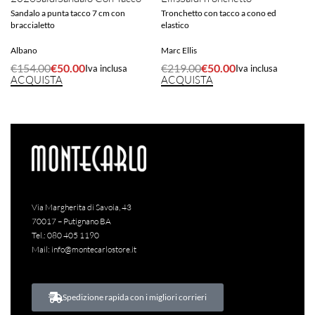
Sandalo a punta tacco 7 cm con
Tronchetto con tacco a cono ed
braccialetto
elastico
Albano
Marc Ellis
€
154.00
€
50.00
€
219.00
€
50.00
Iva inclusa
Iva inclusa
ACQUISTA
ACQUISTA
Via Margherita di Savoia, 43
70017 – Putignano BA
Tel.:
080 405 1190
Mail:
info@montecarlostore.it
Spedizione rapida con i migliori corrieri