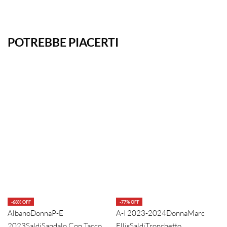
POTREBBE PIACERTI
-68% OFF
-77% OFF
Albano
Donna
P-E
A-I 2023-2024
Donna
Marc
2023
Saldi
Sandalo Con Tacco
Ellis
Saldi
Tronchetto