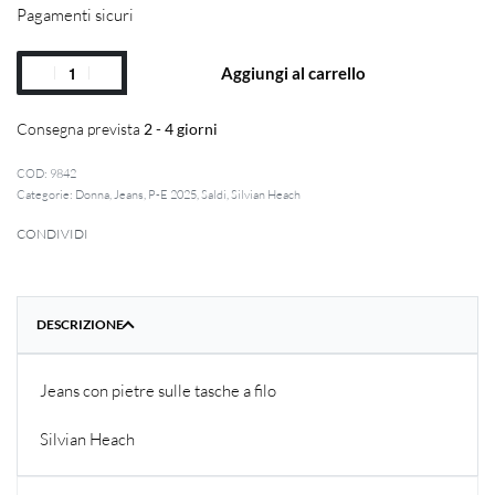
Pagamenti sicuri
Aggiungi al carrello
Consegna prevista
2 - 4 giorni
9842
Categorie:
Donna
,
Jeans
,
P-E 2025
,
Saldi
,
Silvian Heach
CONDIVIDI
DESCRIZIONE
Jeans con pietre sulle tasche a filo
Silvian Heach