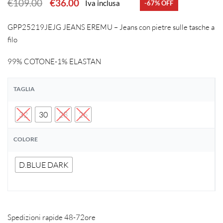
€
109.00
€
36.00
Iva inclusa
-67% OFF
GPP25219JEJG JEANS EREMU – Jeans con pietre sulle tasche a
filo
99% COTONE-1% ELASTAN
TAGLIA
32
30
28
26
COLORE
D.BLUE DARK
Spedizioni rapide 48-72ore