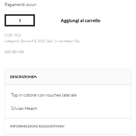
Pagamenti sicuri
Aggiungi al carrello
9824
Categorie:
Donna
,
P-E 2025
,
Saldi
,
Silvian Heach
,
Top
CONDIVIDI
DESCRIZIONE
Top in cotone con rouches laterale
Silvian Heach
INFORMAZIONI AGGIUNTIVE