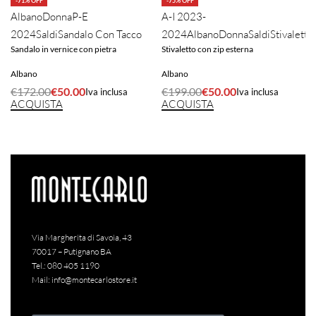
-71% OFF
-75% OFF
Albano
Donna
P-E
A-I 2023-
2024
Saldi
Sandalo Con Tacco
2024
Albano
Donna
Saldi
Stivaletto
Sandalo in vernice con pietra
Stivaletto con zip esterna
Albano
Albano
€
172.00
€
50.00
€
199.00
€
50.00
Iva inclusa
Iva inclusa
ACQUISTA
ACQUISTA
Via Margherita di Savoia, 43
70017 – Putignano BA
Tel.:
080 405 1190
Mail:
info@montecarlostore.it