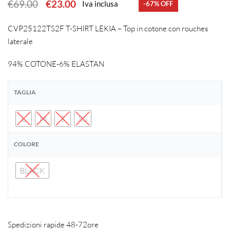
€
69.00
€
23.00
Iva inclusa
-67% OFF
CVP25122TS2F T-SHIRT LEKIA – Top in cotone con rouches
laterale
94% COTONE-6% ELASTAN
TAGLIA
L
M
S
XS
COLORE
BLACK
Spedizioni rapide 48-72ore