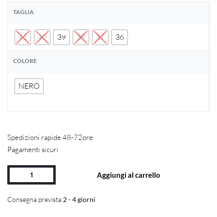
TAGLIA
41
40
39
38
37
36
COLORE
NERO
Spedizioni rapide 48-72ore
Pagamenti sicuri
Aggiungi al carrello
Consegna prevista
2 - 4 giorni