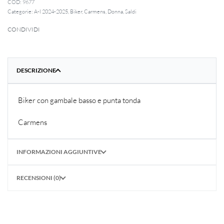
9677
Categorie:
A-I 2024-2025
,
Biker
,
Carmens
,
Donna
,
Saldi
CONDIVIDI
DESCRIZIONE
Biker con gambale basso e punta tonda
Carmens
INFORMAZIONI AGGIUNTIVE
RECENSIONI (0)