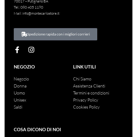
Compania Fantastica
Dixie
€
62.00
€
20.00
€
139.00
€
30.00
Iva inclusa
Iva inclusa
ACQUISTA
ACQUISTA
Via Margherita di Savoia, 43
70017 – Putignano BA
Tel.:
080 405 1190
Mail:
info@montecarlostore.it
Spedizione rapida con i migliori corrieri