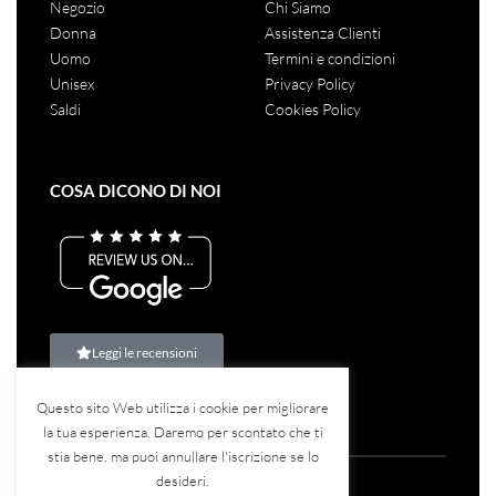
70017 – Putignano BA
Tel.:
080 405 1190
Mail:
info@montecarlostore.it
Spedizione rapida con i migliori corrieri
NEGOZIO
LINK UTILI
Negozio
Chi Siamo
Donna
Assistenza Clienti
Uomo
Termini e condizioni
Unisex
Privacy Policy
Saldi
Cookies Policy
Questo sito Web utilizza i cookie per migliorare
la tua esperienza. Daremo per scontato che ti
stia bene, ma puoi annullare l'iscrizione se lo
COSA DICONO DI NOI
desideri.