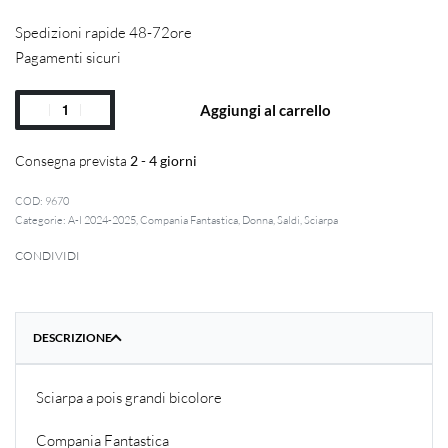
Spedizioni rapide 48-72ore
Pagamenti sicuri
Aggiungi al carrello
Consegna prevista
2 - 4 giorni
9670
Categorie:
A-I 2024-2025
,
Compania Fantastica
,
Donna
,
Saldi
,
Sciarpa
CONDIVIDI
DESCRIZIONE
Sciarpa a pois grandi bicolore
Compania Fantastica