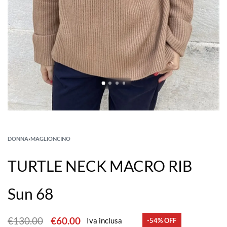
DONNA
›
MAGLIONCINO
TURTLE NECK MACRO RIB
Sun 68
€
130.00
€
60.00
Iva inclusa
-54% OFF