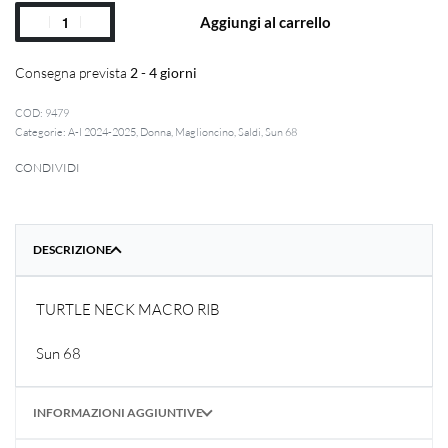
Aggiungi al carrello
Consegna prevista
2 - 4 giorni
9479
Categorie:
A-I 2024-2025
,
Donna
,
Maglioncino
,
Saldi
,
Sun 68
CONDIVIDI
DESCRIZIONE
TURTLE NECK MACRO RIB
Sun 68
INFORMAZIONI AGGIUNTIVE