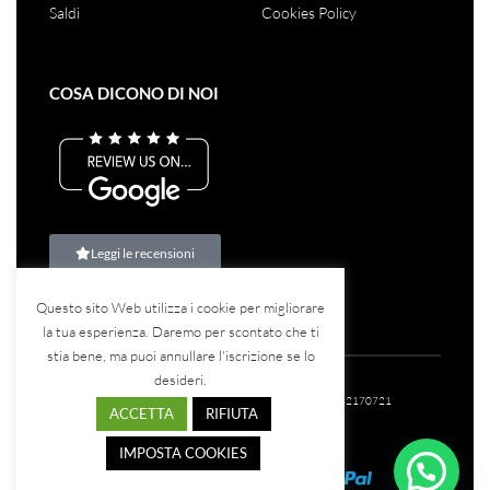
Saldi
Cookies Policy
COSA DICONO DI NOI
Leggi le recensioni
Questo sito Web utilizza i cookie per migliorare
la tua esperienza. Daremo per scontato che ti
stia bene, ma puoi annullare l'iscrizione se lo
desideri.
©2023
Teina Srl
– Tutti i diritti riservati – P.IVA: 07582170721
ACCETTA
RIFIUTA
IMPOSTA COOKIES