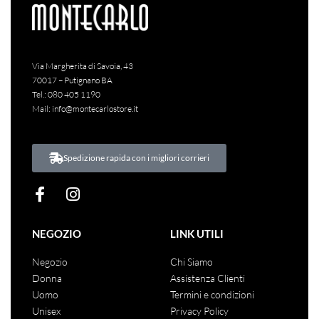
Via Margherita di Savoia, 43
70017 – Putignano BA
Tel.:
080 405 1190
Mail:
info@montecarlostore.it
Spedizione rapida con i migliori corrieri
NEGOZIO
LINK UTILI
Negozio
Chi Siamo
Donna
Assistenza Clienti
Uomo
Termini e condizioni
Unisex
Privacy Policy