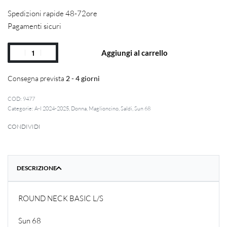
Spedizioni rapide 48-72ore
Pagamenti sicuri
Aggiungi al carrello
Consegna prevista
2 - 4 giorni
9477
Categorie:
A-I 2024-2025
,
Donna
,
Maglioncino
,
Saldi
,
Sun 68
CONDIVIDI
DESCRIZIONE
ROUND NECK BASIC L/S
Sun 68