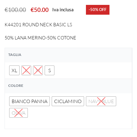
€
100.00
€
50.00
Iva inclusa
-50% OFF
K44201 ROUND NECK BASIC LS
50% LANA MERINO-50% COTONE
TAGLIA
XL
L
M
S
COLORE
BIANCO PANNA
CICLAMINO
NAVY BLUE
OLIVA