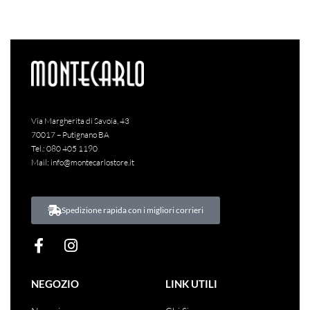
Via Margherita di Savoia, 43
70017 – Putignano BA
Tel.:
080 405 1190
Mail:
info@montecarlostore.it
Spedizione rapida con i migliori corrieri
NEGOZIO
LINK UTILI