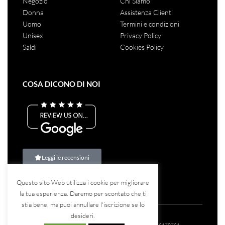
Negozio
Chi Siamo
Donna
Assistenza Clienti
Uomo
Termini e condizioni
Unisex
Privacy Policy
Saldi
Cookies Policy
COSA DICONO DI NOI
Leggi le recensioni
Questo sito Web utilizza i cookie per migliorare
la tua esperienza. Daremo per scontato che ti
stia bene, ma puoi annullare l'iscrizione se lo
desideri.