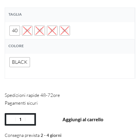
TAGLIA
40
39
38
37
36
COLORE
BLACK
Spedizioni rapide 48-72ore
Pagamenti sicuri
Aggiungi al carrello
Consegna prevista
2 - 4 giorni