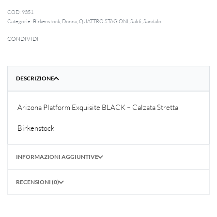
9351
Categorie:
Birkenstock
,
Donna
,
QUATTRO STAGIONI
,
Saldi
,
Sandalo
CONDIVIDI
DESCRIZIONE
Arizona Platform Exquisite BLACK – Calzata Stretta
Birkenstock
INFORMAZIONI AGGIUNTIVE
RECENSIONI (0)