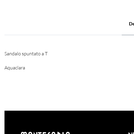
De
Sandalo spuntato a T
Aquaclara