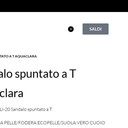
SALDI
0
TATO A T AQUACLARA
lo spuntato a T
clara
-20 Sandalo spuntato a T
A PELLE/FODERA:ECOPELLE/SUOLA:VERO CUOIO