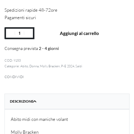
Spedizioni rapide 48-72ore
Pagamenti sicuri
Aggiungi al carrello
Consegna prevista
2 - 4 giorni
9153
Categorie:
Abito
,
Donna
,
Molly Bracken
,
P-E 2024
,
Saldi
CONDIVIDI
DESCRIZIONE
Abito midi con maniche volant
Molly Bracken