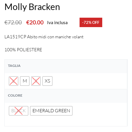
Molly Bracken
€
72.00
€
20.00
Iva inclusa
-72% OFF
LA1519CP Abito midi con maniche volant
100% POLIESTERE
TAGLIA
L
M
S
XS
COLORE
BLACK
EMERALD GREEN