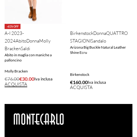
-61% OFF
A-I 2023-
Birkenstock
Donna
QUATTRO
2024
Abito
Donna
Molly
STAGIONI
Sandalo
Arizona Big Buckle Natural Leather
Bracken
Saldi
Shine Ecru
Abito in maglia con maniche a
palloncino
Molly Bracken
Birkenstock
€
76.00
€
30.00
Iva inclusa
€
160.00
Iva inclusa
ACQUISTA
ACQUISTA