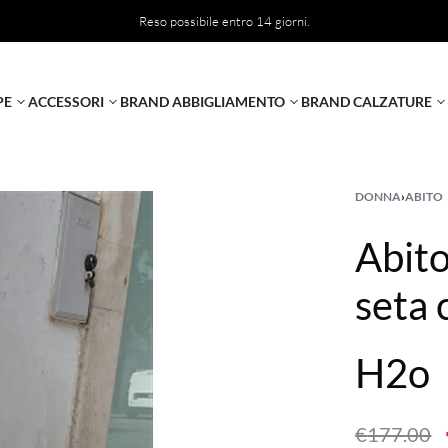
Reso possibile entro 14 giorni.
PE
ACCESSORI
BRAND ABBIGLIAMENTO
BRAND CALZATURE
DONNA
›
ABITO
Abito
seta 
H2o
€
177.00