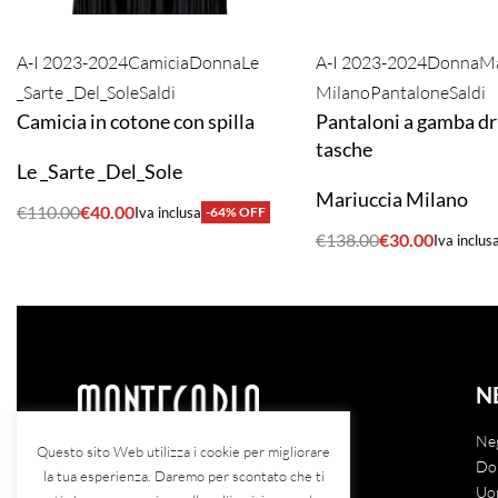
A-I 2023-2024
Camicia
Donna
Le
A-I 2023-2024
Donna
Ma
_Sarte _Del_Sole
Saldi
Milano
Pantalone
Saldi
Camicia in cotone con spilla
Pantaloni a gamba dr
tasche
Le _Sarte _Del_Sole
Mariuccia Milano
€
110.00
€
40.00
Iva inclusa
-64% OFF
ACQUISTA
€
138.00
€
30.00
Iva inclus
ACQUISTA
N
Ne
Questo sito Web utilizza i cookie per migliorare
Do
la tua esperienza. Daremo per scontato che ti
Via Margherita di Savoia, 43
Uo