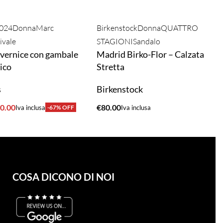
2024
Donna
Marc
Birkenstock
Donna
QUATTRO
ivale
STAGIONI
Sandalo
n vernice con gambale
Madrid Birko-Flor – Calzata
ico
Stretta
s
Birkenstock
0.00
€
80.00
Iva inclusa
-67% OFF
Iva inclusa
A
ACQUISTA
COSA DICONO DI NOI