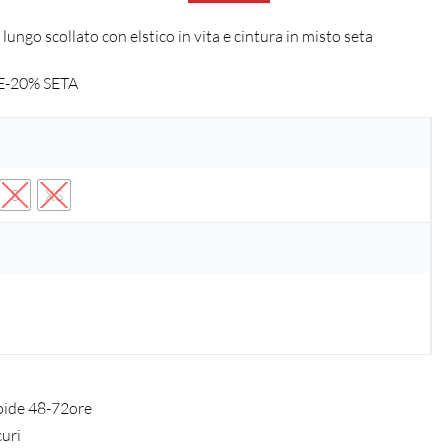
lungo scollato con elstico in vita e cintura in misto seta
-20% SETA
S
XS
pide 48-72ore
curi