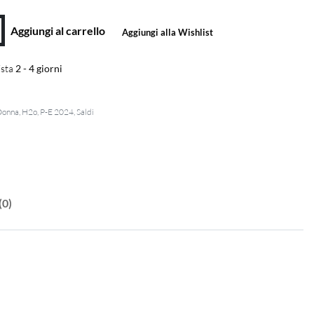
Aggiungi al carrello
Aggiungi alla Wishlist
sta
2 - 4 giorni
Donna
,
H2o
,
P-E 2024
,
Saldi
(0)