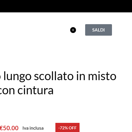
SALDI
0
 lungo scollato in misto
con cintura
€
50.00
Iva inclusa
-72% OFF