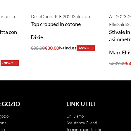
riuccia
Dixie
Donna
P-E 2024
Saldi
Top
A-I 2023-
Top cropped in cotone
Ellis
Saldi
St
itta con
Stivale i
Dixie
asimmetr
€
85.00
€
30.00
Iva inclusa
-65% OFF
Marc Elli
ACQUISTA
€
239.00
€
8
a
-78% OFF
ACQUIST
EGOZIO
LINK UTILI
gozio
Chi Siamo
nna
Assistenza Clienti
mo
Termini e condizioni