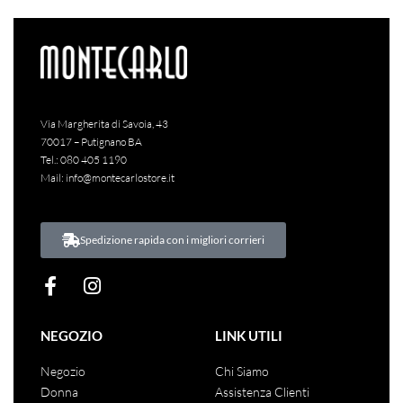
Via Margherita di Savoia, 43
70017 – Putignano BA
Tel.:
080 405 1190
Mail:
info@montecarlostore.it
Spedizione rapida con i migliori corrieri
NEGOZIO
LINK UTILI
Negozio
Chi Siamo
Donna
Assistenza Clienti