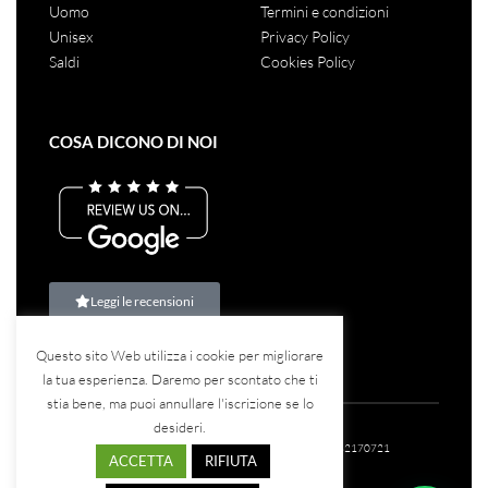
Uomo
Termini e condizioni
Unisex
Privacy Policy
Saldi
Cookies Policy
COSA DICONO DI NOI
Leggi le recensioni
Questo sito Web utilizza i cookie per migliorare
la tua esperienza. Daremo per scontato che ti
stia bene, ma puoi annullare l'iscrizione se lo
desideri.
©2023
Teina Srl
– Tutti i diritti riservati – P.IVA: 07582170721
ACCETTA
RIFIUTA