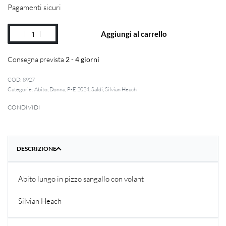
Pagamenti sicuri
Aggiungi al carrello
Consegna prevista
2 - 4 giorni
8927
Categorie:
Abito
,
Donna
,
P-E 2024
,
Saldi
,
Silvian Heach
CONDIVIDI
DESCRIZIONE
Abito lungo in pizzo sangallo con volant
Silvian Heach