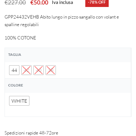
€
227.00
€
50.00
Iva inclusa
-78% OFF
GPP24432VEHB Abito lungo in pizzo sangallo con volant e
spalline regolabili
100% COTONE
TAGLIA
44
42
40
38
COLORE
WHITE
Spedizioni rapide 48-72ore