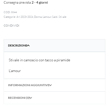
Consegna prevista
2 - 4 giorni
8844
Categorie:
A-I 2023-2024
,
Donna
,
L'amour
,
Saldi
,
Stivale
CONDIVIDI
DESCRIZIONE
Stivale in camoscio con tacco a piramide
L’amour
INFORMAZIONI AGGIUNTIVE
RECENSIONI (0)