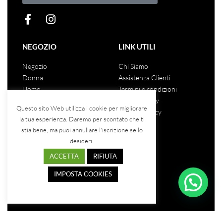
NEGOZIO
LINK UTILI
Negozio
Chi Siamo
Donna
Assistenza Clienti
Uomo
Termini e condizioni
Unisex
Privacy Policy
Questo sito Web utilizza i cookie per migliorare
Saldi
Cookies Policy
la tua esperienza. Daremo per scontato che ti
stia bene, ma puoi annullare l'iscrizione se lo
desideri.
COSA DICONO DI NOI
ACCETTA
RIFIUTA
IMPOSTA COOKIES
Leggi le recensioni