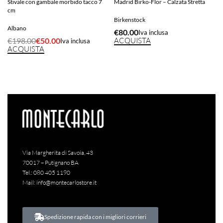
Stivale con gambale morbido tacco 7
Madrid Birko-Flor – Calzata Stretta
cm
Birkenstock
Albano
€
80.00
Iva inclusa
€
198.00
€
50.00
ACQUISTA
Iva inclusa
ACQUISTA
Via Margherita di Savoia, 43
70017 – Putignano BA
Tel.:
080 405 1190
Mail:
info@montecarlostore.it
Spedizione rapida con i migliori corrieri