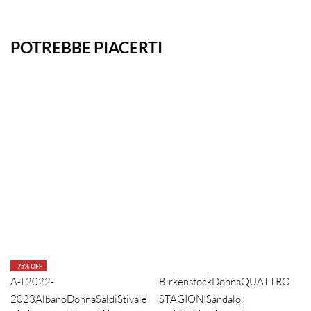
POTREBBE PIACERTI
-75% OFF
A-I 2022-
Birkenstock
Donna
QUATTRO
2023
Albano
Donna
Saldi
Stivale
STAGIONI
Sandalo