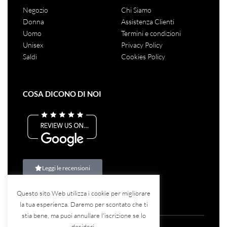
Negozio
Chi Siamo
Donna
Assistenza Clienti
Uomo
Termini e condizioni
Unisex
Privacy Policy
Saldi
Cookies Policy
COSA DICONO DI NOI
Leggi le recensioni
Questo sito Web utilizza i cookie per migliorare
la tua esperienza. Daremo per scontato che ti
stia bene, ma puoi annullare l'iscrizione se lo
desideri.