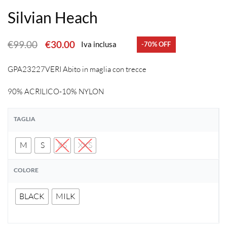
Silvian Heach
€
99.00
€
30.00
Iva inclusa
-70% OFF
GPA23227VERI Abito in maglia con trecce
90% ACRILICO-10% NYLON
TAGLIA
M
S
XS
XXS
COLORE
BLACK
MILK