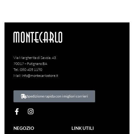
Via Margherita di Savoia, 43
70017 – Putignano BA
Tel.:
080 405 1190
Mail:
info@montecarlostore.it
Spedizione rapida con i migliori corrieri
NEGOZIO
LINK UTILI