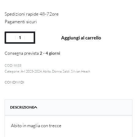
Spedizioni rapide 48-72ore
Pagamenti sicuri
Aggiungi al carrello
Consegna prevista
2 - 4 giorni
8833
Categorie:
A-I 2023-2024
,
Abito
,
Donna
,
Saldi
,
Silvian Heach
CONDIVIDI
DESCRIZIONE
Abito in maglia con trecce