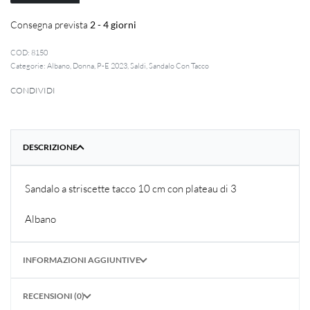
Consegna prevista
2 - 4 giorni
8150
Categorie:
Albano
,
Donna
,
P-E 2023
,
Saldi
,
Sandalo Con Tacco
CONDIVIDI
DESCRIZIONE
Sandalo a striscette tacco 10 cm con plateau di 3
Albano
INFORMAZIONI AGGIUNTIVE
RECENSIONI (0)