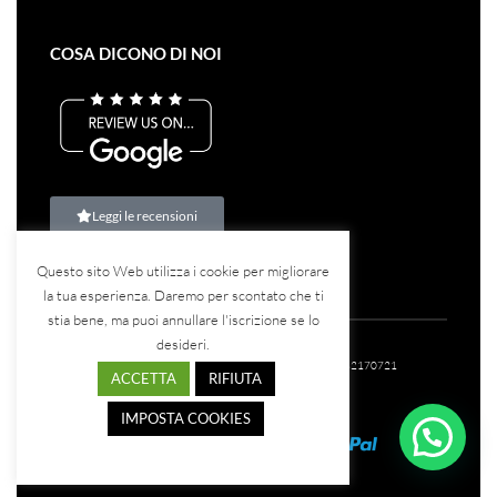
COSA DICONO DI NOI
Leggi le recensioni
Questo sito Web utilizza i cookie per migliorare
la tua esperienza. Daremo per scontato che ti
stia bene, ma puoi annullare l'iscrizione se lo
desideri.
©2023
Teina Srl
– Tutti i diritti riservati – P.IVA: 07582170721
ACCETTA
RIFIUTA
IMPOSTA COOKIES