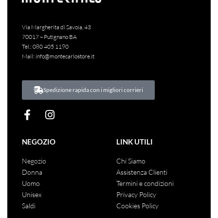
Via Margherita di Savoia, 43
70017 – Putignano BA
Tel.:
080 405 1190
Mail:
info@montecarlostore.it
Spedizione rapida con i migliori corrieri
NEGOZIO
LINK UTILI
Negozio
Chi Siamo
Donna
Assistenza Clienti
Uomo
Termini e condizioni
Unisex
Privacy Policy
Saldi
Cookies Policy