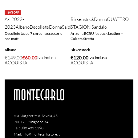
-60% OFF
A-I 2022-
Birkenstock
Donna
QUATTRO
2023
Albano
Decollete
Donna
Saldi
STAGIONI
Sandalo
Decollete tacco 7 cm con accessorio
Arizona ECRU Nubuck Leather –
oro matt
Calzata Stretta
Albano
Birkenstock
€
149.00
€
60.00
€
120.00
Iva inclusa
Iva inclusa
ACQUISTA
ACQUISTA
Via Margherita di Savoia, 43
70017 – Putignano BA
Tel.:
080 405 1190
Mail:
info@montecarlostore.it