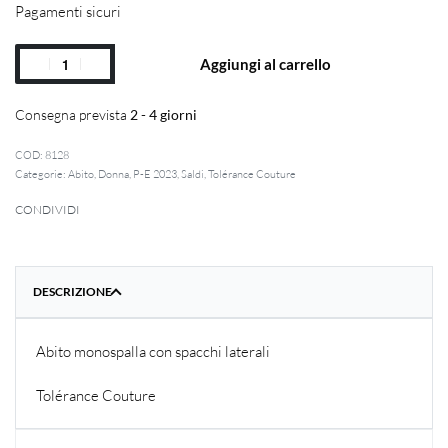
Pagamenti sicuri
Aggiungi al carrello
Consegna prevista
2 - 4 giorni
8128
Categorie:
Abito
,
Donna
,
P-E 2023
,
Saldi
,
Tolérance Couture
CONDIVIDI
DESCRIZIONE
Abito monospalla con spacchi laterali
Tolérance Couture