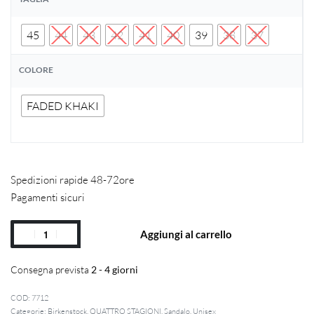
45
44
43
42
41
40
39
38
37
COLORE
FADED KHAKI
Spedizioni rapide 48-72ore
Pagamenti sicuri
Aggiungi al carrello
Consegna prevista
2 - 4 giorni
7712
Categorie:
Birkenstock
,
QUATTRO STAGIONI
,
Sandalo
,
Unisex