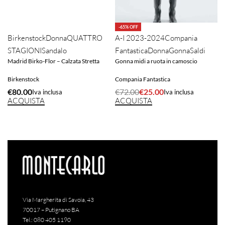
-65% OFF
Birkenstock
Donna
QUATTRO
A-I 2023-2024
Compania
STAGIONI
Sandalo
Fantastica
Donna
Gonna
Saldi
Madrid Birko-Flor – Calzata Stretta
Gonna midi a ruota in camoscio
Birkenstock
Compania Fantastica
€
80.00
€
72.00
€
25.00
Iva inclusa
Iva inclusa
ACQUISTA
ACQUISTA
Via Margherita di Savoia, 43
70017 – Putignano BA
Tel.:
080 405 1190