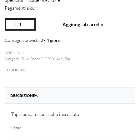
Spedizioni rapide 48-72ore
Pagamenti sicuri
Aggiungi al carrello
Consegna prevista
2 - 4 giorni
11419
Categorie:
Dixie
,
Donna
,
P-E 2026
,
Saldi
,
Top
CONDIVIDI
DESCRIZIONE
Top stampato con scollo incrociato
Dixie