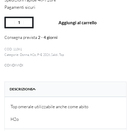
Pagamenti sicuri
Aggiungi al carrello
Consegna prevista
2 - 4 giorni
11361
Categorie:
Donna
,
H2o
,
P-E 2026
,
Saldi
,
Top
CONDIVIDI
DESCRIZIONE
Top omerale utilizzabile anche come abito
H2o