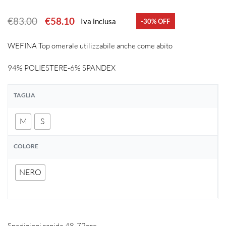
€
83.00
€
58.10
Iva inclusa
-30% OFF
WEFINA Top omerale utilizzabile anche come abito
94% POLIESTERE-6% SPANDEX
TAGLIA
M
S
COLORE
NERO
Spedizioni rapide 48-72ore