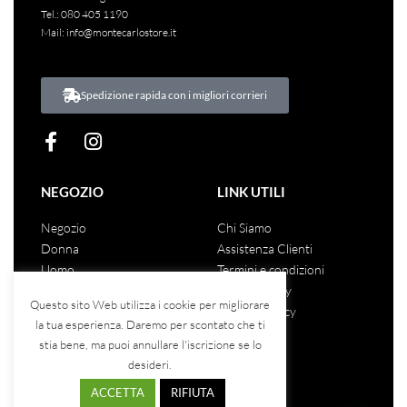
Tel.:
080 405 1190
Mail:
info@montecarlostore.it
Spedizione rapida con i migliori corrieri
NEGOZIO
LINK UTILI
Negozio
Chi Siamo
Donna
Assistenza Clienti
Uomo
Termini e condizioni
Unisex
Privacy Policy
Questo sito Web utilizza i cookie per migliorare
Saldi
Cookies Policy
la tua esperienza. Daremo per scontato che ti
stia bene, ma puoi annullare l'iscrizione se lo
desideri.
COSA DICONO DI NOI
ACCETTA
RIFIUTA