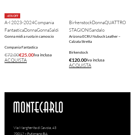
-65% OFF
A-I 2023-2024
Compania
Birkenstock
Donna
QUATTRO
Fantastica
Donna
Gonna
Saldi
STAGIONI
Sandalo
Gonna midi a ruota in camoscio
Arizona ECRU Nubuck Leather –
Calzata Stretta
Compania Fantastica
Birkenstock
€
72.00
€
25.00
Iva inclusa
€
120.00
ACQUISTA
Iva inclusa
ACQUISTA
Via Margherita di Savoia, 43
70017 – Putignano BA