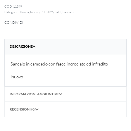
11349
Categorie:
Donna
,
Inuovo
,
P-E 2026
,
Saldi
,
Sandalo
CONDIVIDI
DESCRIZIONE
Sandalo in camoscio con fasce incrociate ed infradito
Inuovo
INFORMAZIONI AGGIUNTIVE
RECENSIONI (0)