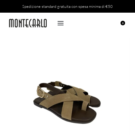
Spedizione standard gratuita con spesa minima di €50
0