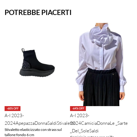
POTREBBE PIACERTI
-68% OFF
-64% OFF
A-I 2023-
A-I 2023-
2024
Apepazza
Donna
Saldi
Stivaletto
2024
Camicia
Donna
Le _Sarte
Stivaletto elasticizzato con strass sul
_Del_Sole
Saldi
tallone fondo 6 cm