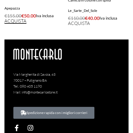
Camicia in cotone con spilla
Apepazza
Le _Sarte _Del_Sole
€
155.00
€
50.00
Iva inclusa
€
110.00
€
40.00
Iva inclusa
ACQUISTA
ACQUISTA
Via Margherita di Savoia, 43
70017 – Putignano BA
Tel.:
080 405 1190
Mail:
info@montecarlostore.it
Spedizione rapida con i migliori corrieri