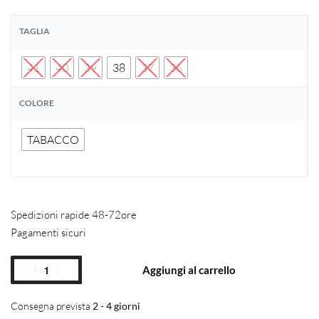
TAGLIA
41
40
39
38
37
36
COLORE
TABACCO
Spedizioni rapide 48-72ore
Pagamenti sicuri
Aggiungi al carrello
Consegna prevista
2 - 4 giorni