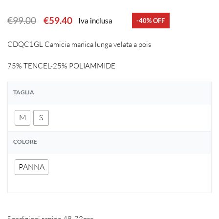
€
99.00
€
59.40
Iva inclusa
-40% OFF
CDQC1GL Camicia manica lunga velata a pois
75% TENCEL-25% POLIAMMIDE
TAGLIA
M
S
COLORE
PANNA
Spedizioni rapide 48-72ore