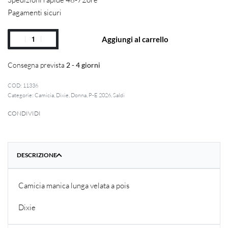
Pagamenti sicuri
Aggiungi al carrello
Consegna prevista
2 - 4 giorni
11336
Categorie:
Camicia
,
Dixie
,
Donna
,
P-E 2026
,
Saldi
CONDIVIDI
DESCRIZIONE
Camicia manica lunga velata a pois
Dixie