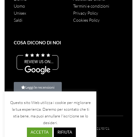
Uomo
Termini e condizioni
Unisex
Privacy Policy
Saldi
Cookies Policy
COSA DICONO DI NOI
Leggi le recensioni
Questo sito Web utilizza i cookie per migliorare
la tua esperienza. Daremo per scontato che ti
stia bene, ma puoi annullare l'iscrizione se lo
desideri.
©2023
Teina Srl
– Tutti i diritti riservati – P.IVA: 07582170721
ACCETTA
RIFIUTA