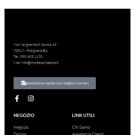
Via Margherita di Savoia, 43
70017 – Putignano BA
Tel.:
080 405 1190
Mail:
info@montecarlostore.it
Spedizione rapida con i migliori corrieri
NEGOZIO
LINK UTILI
Negozio
Chi Siamo
Donna
Assistenza Clienti