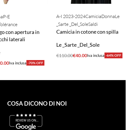
A-I 2023-2024
Camicia
Donna
Le
na
P-E
_Sarte _Del_Sole
Saldi
Tolérance
Camicia in cotone con spilla
go con apertura in
cchi laterali
Le _Sarte _Del_Sole
e
€
110.00
€
40.00
Iva inclusa
-64% OFF
ACQUISTA
0.00
Iva inclusa
-70% OFF
A
COSA DICONO DI NOI