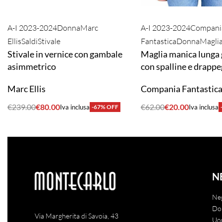
A-I 2023-2024
Donna
Marc
A-I 2023-2024
Compani
Ellis
Saldi
Stivale
Fantastica
Donna
Magli
Stivale in vernice con gambale
Maglia manica lunga 
asimmetrico
con spalline e drappe
Marc Ellis
Compania Fantastic
€
239.00
€
80.00
€
62.00
€
20.00
Iva inclusa
-67% OFF
Iva inclusa
ACQUISTA
ACQUISTA
N
Ne
Do
Via Margherita di Savoia, 43
Uo