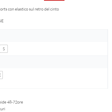
ts con elastico sul retro del cinto
NE
S
E
pide 48-72ore
curi