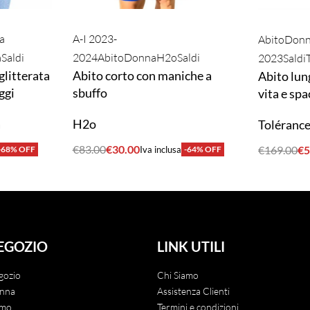
a
A-I 2023-
Abito
Don
a
Saldi
2024
Abito
Donna
H2o
Saldi
2023
Saldi
glitterata
Abito corto con maniche a
Abito lun
ggi
sbuffo
vita e spa
a
H2o
Toléranc
€
83.00
€
30.00
€
169.00
€
5
-68% OFF
Iva inclusa
-64% OFF
ACQUISTA
ACQUIST
EGOZIO
LINK UTILI
gozio
Chi Siamo
nna
Assistenza Clienti
mo
Termini e condizioni