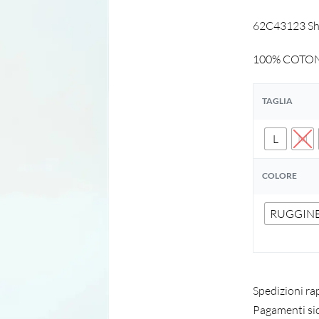
62C43123 Shor
100% COTO
TAGLIA
L
M
COLORE
RUGGIN
Spedizioni ra
Pagamenti si