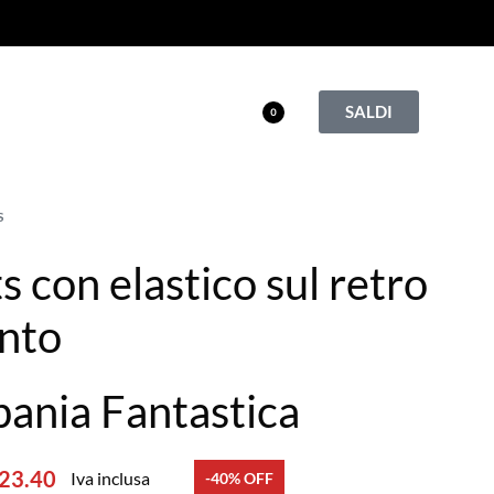
SALDI
0
S
s con elastico sul retro
into
ania Fantastica
23.40
Iva inclusa
-40% OFF