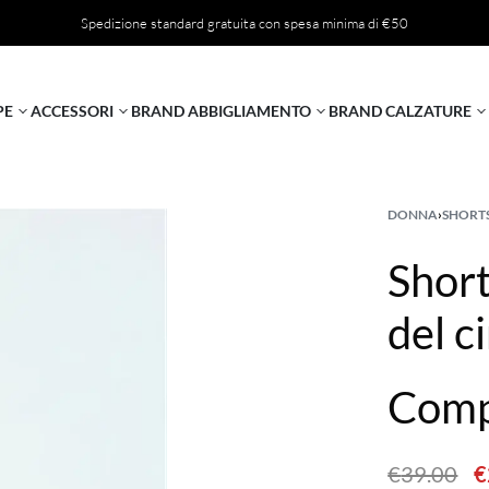
Spedizione standard gratuita con spesa minima di €50
PE
ACCESSORI
BRAND ABBIGLIAMENTO
BRAND CALZATURE
DONNA
›
SHORT
Short
del c
Comp
€
39.00
€