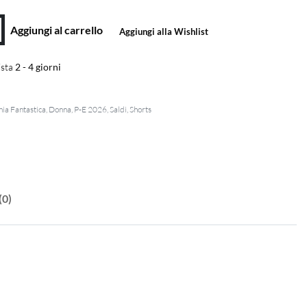
Aggiungi al carrello
Aggiungi alla Wishlist
sta
2 - 4 giorni
ia Fantastica
,
Donna
,
P-E 2026
,
Saldi
,
Shorts
(0)