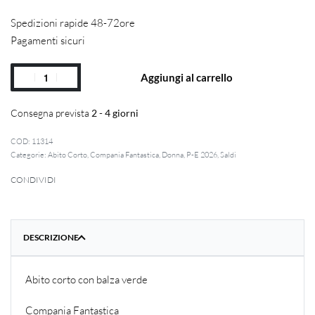
Spedizioni rapide 48-72ore
Pagamenti sicuri
Aggiungi al carrello
Consegna prevista
2 - 4 giorni
11314
Categorie:
Abito Corto
,
Compania Fantastica
,
Donna
,
P-E 2026
,
Saldi
CONDIVIDI
DESCRIZIONE
Abito corto con balza verde
Compania Fantastica