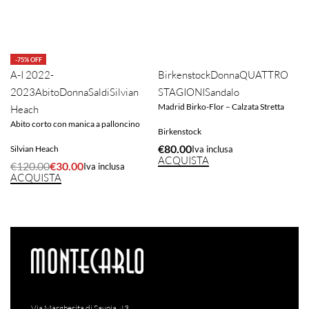
-75% OFF
A-I 2022-
Birkenstock
Donna
QUATTRO
2023
Abito
Donna
Saldi
Silvian
STAGIONI
Sandalo
Madrid Birko-Flor – Calzata Stretta
Heach
Abito corto con manica a palloncino
Birkenstock
€
80.00
Silvian Heach
Iva inclusa
ACQUISTA
€
120.00
€
30.00
Iva inclusa
ACQUISTA
Via Margherita di Savoia, 43