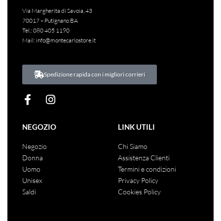
Via Margherita di Savoia, 43
70017 – Putignano BA
Tel.:
080 405 1190
Mail:
info@montecarlostore.it
Spedizione rapida con i migliori corrieri
NEGOZIO
LINK UTILI
Negozio
Chi Siamo
Donna
Assistenza Clienti
Uomo
Termini e condizioni
Unisex
Privacy Policy
Saldi
Cookies Policy