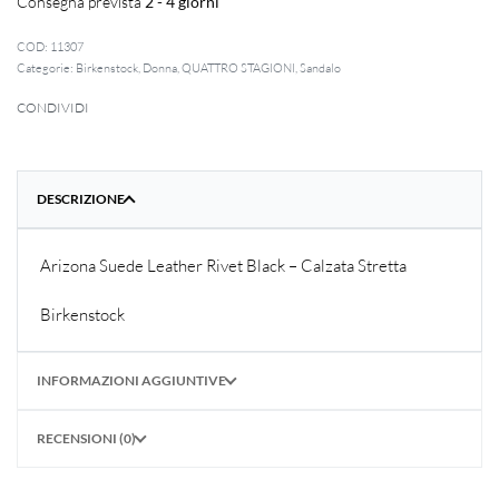
Consegna prevista
2 - 4 giorni
11307
Categorie:
Birkenstock
,
Donna
,
QUATTRO STAGIONI
,
Sandalo
CONDIVIDI
DESCRIZIONE
Arizona Suede Leather Rivet Black – Calzata Stretta
Birkenstock
INFORMAZIONI AGGIUNTIVE
RECENSIONI (0)