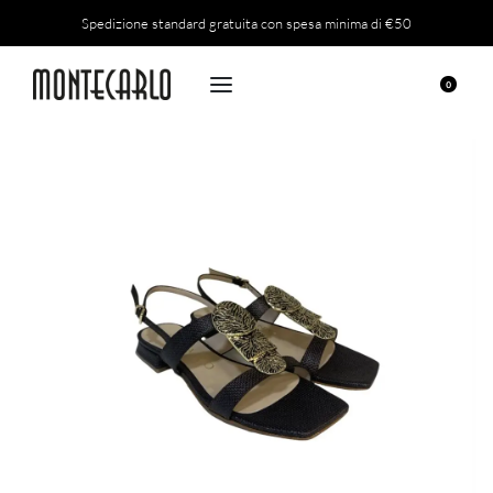
Spedizione standard gratuita con spesa minima di €50
0