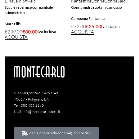
Ellis
Saldi
Stivale
Fantastica
Donna
Gonna
Saldi
Stivale in vernice con gambale
Gonna midi a ruota in camoscio
asimmetrico
Compania Fantastica
Marc Ellis
€
72.00
€
25.00
Iva inclusa
€
239.00
€
80.00
ACQUISTA
Iva inclusa
ACQUISTA
Via Margherita di Savoia, 43
70017 – Putignano BA
Tel.:
080 405 1190
Mail:
info@montecarlostore.it
Spedizione rapida con i migliori corrieri