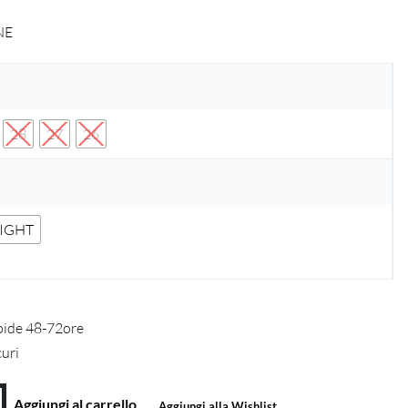
NE
28
27
26
LIGHT
pide 48-72ore
curi
Aggiungi al carrello
Aggiungi alla Wishlist