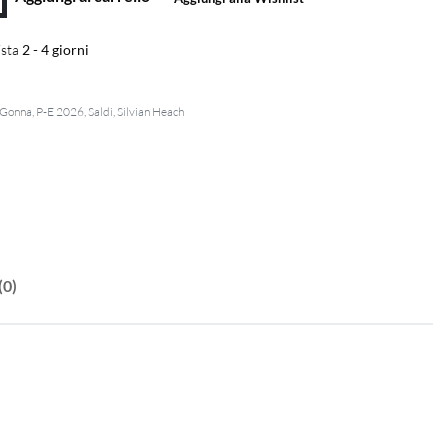
sta
2 - 4 giorni
Gonna
,
P-E 2026
,
Saldi
,
Silvian Heach
(0)