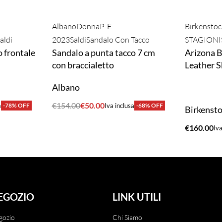
Albano
Donna
P-E
Birkenstoc
aldi
2023
Saldi
Sandalo Con Tacco
STAGIONI
o frontale
Sandalo a punta tacco 7 cm
Arizona B
con braccialetto
Leather S
Albano
€
154.00
€
50.00
a
-78% OFF
Iva inclusa
-68% OFF
Birkenst
ACQUISTA
€
160.00
Iva
ACQUIST
EGOZIO
LINK UTILI
gozio
Chi Siamo