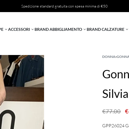
Spedizione standard gratuita con spesa minima di €50
PE
ACCESSORI
BRAND ABBIGLIAMENTO
BRAND CALZATURE
DONNA
›
GONN
Gonn
Silvi
€
77.00
€
GPP26024 Go