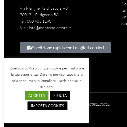
Do
Via Margherita di Savoia, 43
Uo
70017 – Putignano BA
Uni
Tel.:
080 405 1190
Sal
Mail:
info@montecarlostore.it
Spedizione rapida con i migliori corrieri
Questo sito Web utilizza i cookie per migliorare
la tua esperienza. Daremo per scontato che ti
stia bene, ma puoi annullare l'iscrizione se lo
desideri.
ACCETTA
RIFIUTA
©2023
Teina Srl
– Tutti i diritti riservati – P.IVA: 07582170721
IMPOSTA COOKIES