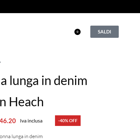
SALDI
0
A
a lunga in denim
an Heach
46.20
Iva inclusa
-40% OFF
nna lunga in denim