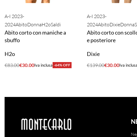
A-I 2023-
A-I 2023-
2024
Abito
Donna
H2o
Saldi
2024
Abito
Dixie
Donna
S
Abito corto con maniche a
Abito corto con scoll
sbuffo
e posteriore
H2o
Dixie
€
83.00
€
30.00
€
139.00
€
30.00
Iva inclusa
-64% OFF
Iva inclus
ACQUISTA
ACQUISTA
N
Ne