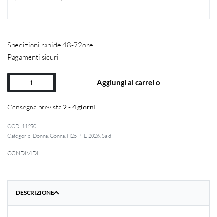
Spedizioni rapide 48-72ore
Pagamenti sicuri
Aggiungi al carrello
Consegna prevista
2 - 4 giorni
11250
Categorie:
Donna
,
Gonna
,
H2o
,
P-E 2026
,
Saldi
CONDIVIDI
DESCRIZIONE