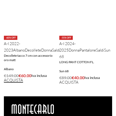
-55% OFF
-60% OFF
A-I 2024-
A-I 2022-
2025
Donna
Pantalone
Saldi
Sun
2023
Albano
Decollete
Donna
Saldi
Decollete tacco 7 cm con accessorio
68
oro matt
LONG PANT COTTON FL.
Albano
Sun 68
€
149.00
€
60.00
Iva inclusa
€
89.00
€
40.00
Iva inclusa
ACQUISTA
ACQUISTA