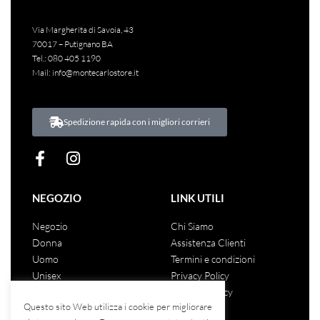
Via Margherita di Savoia, 43
70017 – Putignano BA
Tel.:
080 405 1190
Mail:
info@montecarlostore.it
Spedizione rapida con i migliori corrieri
NEGOZIO
LINK UTILI
Negozio
Chi Siamo
Donna
Assistenza Clienti
Uomo
Termini e condizioni
Unisex
Privacy Policy
Saldi
Cookies Policy
Questo sito Web utilizza i cookie per migliorare