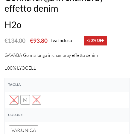
effetto denim
H2o
€
134.00
€
93.80
Iva inclusa
-30% OFF
GAVABA Gonna lunga in chambray effetto denim
100% LYOCELL
TAGLIA
L
M
S
COLORE
VAR.UNICA