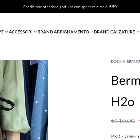
Spedizione standard gratuita con spesa minima di €50
PE
ACCESSORI
BRAND ABBIGLIAMENTO
BRAND CALZATURE
DONNA
›
BERM
Bermu
H2o
€
110.00
PRIOTA Bermu