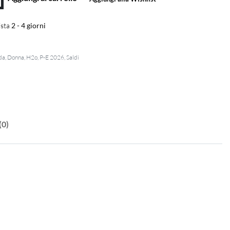
sta
2 - 4 giorni
da
,
Donna
,
H2o
,
P-E 2026
,
Saldi
(0)