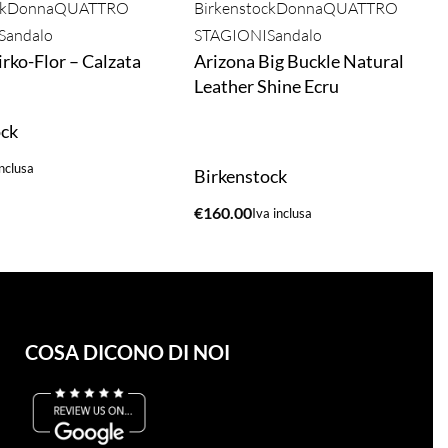
k
Donna
QUATTRO
Birkenstock
Donna
QUATTRO
Sandalo
STAGIONI
Sandalo
rko-Flor – Calzata
Arizona Big Buckle Natural
Leather Shine Ecru
ock
inclusa
Birkenstock
A
€
160.00
Iva inclusa
ACQUISTA
COSA DICONO DI NOI