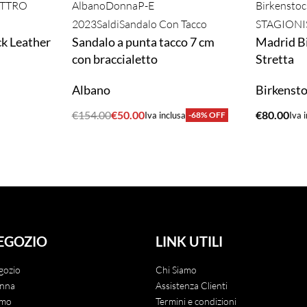
TTRO
Albano
Donna
P-E
Birkenstoc
2023
Saldi
Sandalo Con Tacco
STAGIONI
k Leather
Sandalo a punta tacco 7 cm
Madrid Bi
con braccialetto
Stretta
Albano
Birkenst
€
154.00
€
50.00
€
80.00
Iva inclusa
-68% OFF
Iva 
ACQUISTA
ACQUIST
EGOZIO
LINK UTILI
gozio
Chi Siamo
nna
Assistenza Clienti
mo
Termini e condizioni