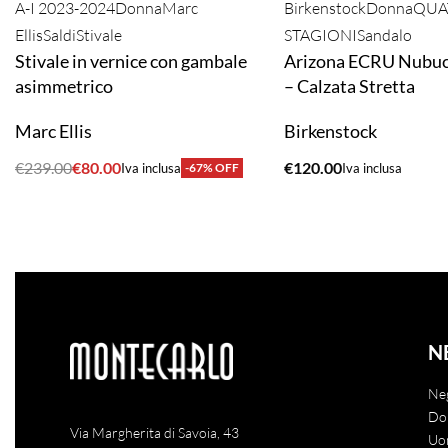
A-I 2023-2024
Donna
Marc
Birkenstock
Donna
QUA
Ellis
Saldi
Stivale
STAGIONI
Sandalo
Stivale in vernice con gambale
Arizona ECRU Nubuc
asimmetrico
– Calzata Stretta
Marc Ellis
Birkenstock
€
239.00
€
80.00
€
120.00
Iva inclusa
-67% OFF
Iva inclusa
ACQUISTA
ACQUISTA
N
Ne
Do
Via Margherita di Savoia, 43
Uo