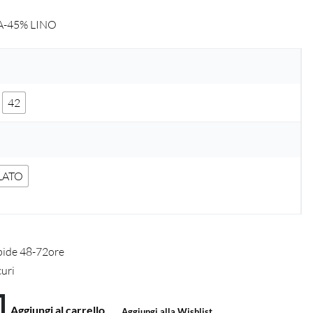
A-45% LINO
42
LATO
pide 48-72ore
curi
Aggiungi al carrello
Aggiungi alla Wishlist