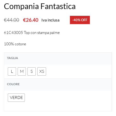
Compania Fantastica
€
44.00
€
26.40
Iva inclusa
-40% OFF
61C43005 Top con stampa palme
100% cotone
TAGLIA
L
M
S
XS
COLORE
VERDE