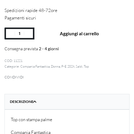
Spedizioni rapide 48-72ore
Pagamenti sicuri
Aggiungi al carrello
Consegna prevista
2 - 4 giorni
11221
Categorie:
Compania Fantastica
,
Donna
,
P-E 2026
,
Saldi
,
Top
CONDIVIDI
DESCRIZIONE
Top con stampa palme
Compania Fantastica