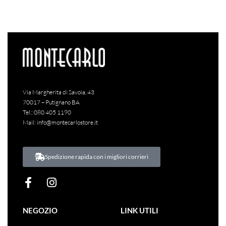
Via Margherita di Savoia, 43
70017 – Putignano BA
Tel.:
080 405 1190
Mail:
info@montecarlostore.it
Spedizione rapida con i migliori corrieri
NEGOZIO
LINK UTILI