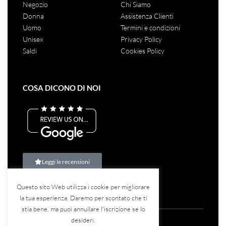
Negozio
Chi Siamo
Donna
Assistenza Clienti
Uomo
Termini e condizioni
Unisex
Privacy Policy
Saldi
Cookies Policy
COSA DICONO DI NOI
Leggi le recensioni
Questo sito Web utilizza i cookie per migliorare
la tua esperienza. Daremo per scontato che ti
stia bene, ma puoi annullare l'iscrizione se lo
desideri.