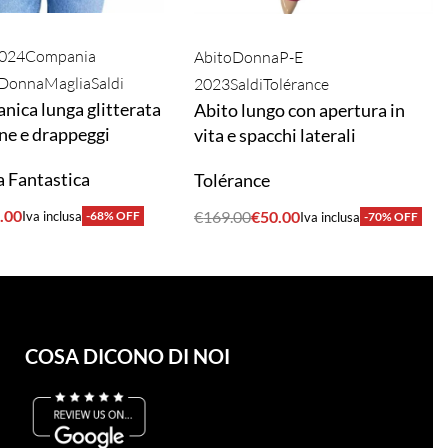
2024
Compania
Abito
Donna
P-E
Donna
Maglia
Saldi
2023
Saldi
Tolérance
nica lunga glitterata
Abito lungo con apertura in
ine e drappeggi
vita e spacchi laterali
 Fantastica
Tolérance
.00
€
169.00
€
50.00
Iva inclusa
-68% OFF
Iva inclusa
-70% OFF
A
ACQUISTA
COSA DICONO DI NOI