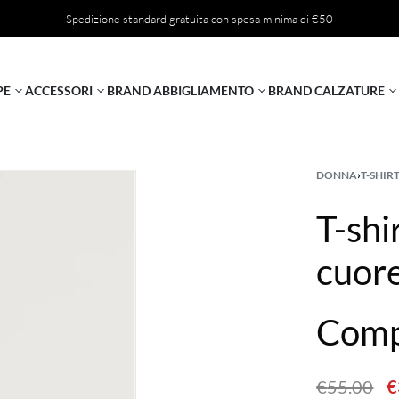
Spedizione standard gratuita con spesa minima di €50
PE
ACCESSORI
BRAND ABBIGLIAMENTO
BRAND CALZATURE
DONNA
›
T-SHIR
T-shi
cuor
Comp
€
55.00
€