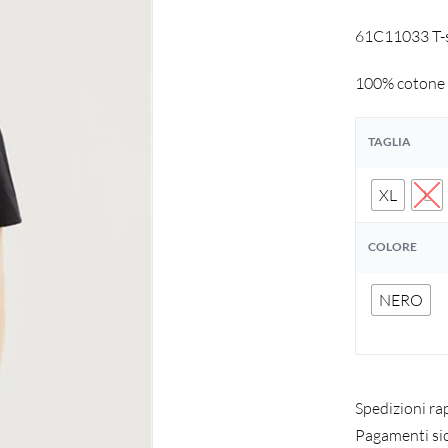
61C11033 T-sh
100% cotone
TAGLIA
XL
L
COLORE
NERO
Spedizioni ra
Pagamenti si