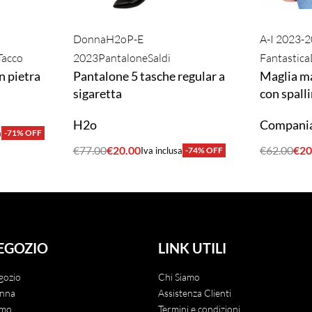
Donna
H2o
P-E
A-I 2023-
Tacco
2023
Pantalone
Saldi
Fantastica
n pietra
Pantalone 5 tasche regular a
Maglia ma
sigaretta
con spall
H2o
Compania
a
-71% OFF
€
77.00
€
20.00
€
62.00
€
20
Iva inclusa
-74% OFF
ACQUISTA
ACQUIST
EGOZIO
LINK UTILI
gozio
Chi Siamo
nna
Assistenza Clienti
mo
Termini e condizioni