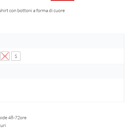
irt con bottoni a forma di cuore
M
S
pide 48-72ore
curi