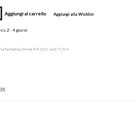
Aggiungi al carrello
Aggiungi alla Wishlist
sta
2 - 4 giorni
ia Fantastica
,
Donna
,
P-E 2026
,
Saldi
,
T-Shirt
(0)