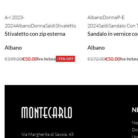
A-I 2023-
Albano
Donna
P-E
2024
Albano
Donna
Saldi
Stivaletto
2024
Saldi
Sandalo Con 
Stivaletto con zip esterna
Sandalo in vernice co
Albano
Albano
€
199.00
€
50.00
€
172.00
€
50.00
Iva inclusa
-75% OFF
Iva inclus
ACQUISTA
ACQUISTA
N
Ne
Do
Via Margherita di Savoia, 43
Uo