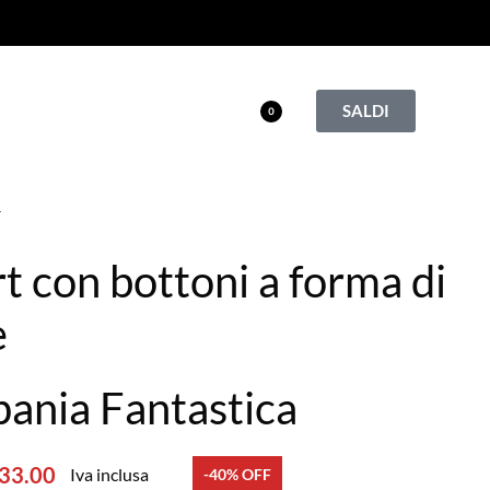
SALDI
0
T
rt con bottoni a forma di
e
ania Fantastica
33.00
Iva inclusa
-40% OFF