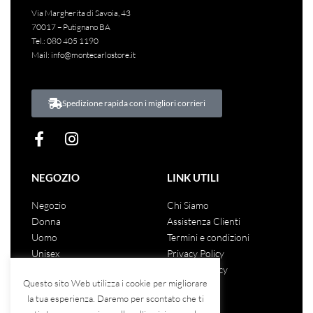
Via Margherita di Savoia, 43
70017 – Putignano BA
Tel.:
080 405 1190
Mail:
info@montecarlostore.it
Spedizione rapida con i migliori corrieri
NEGOZIO
LINK UTILI
Negozio
Chi Siamo
Donna
Assistenza Clienti
Uomo
Termini e condizioni
Unisex
Privacy Policy
Saldi
Cookies Policy
Questo sito Web utilizza i cookie per migliorare
la tua esperienza. Daremo per scontato che ti