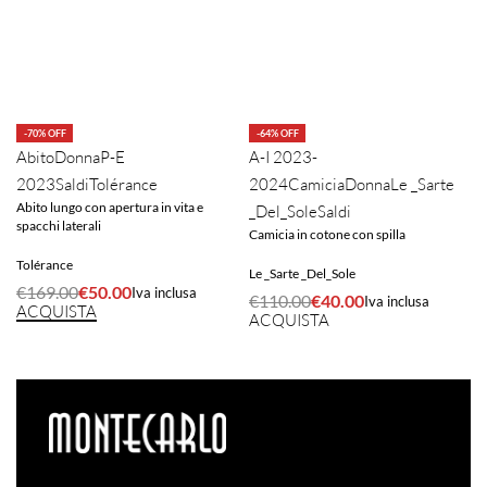
-70% OFF
-64% OFF
Abito
Donna
P-E
A-I 2023-
2023
Saldi
Tolérance
2024
Camicia
Donna
Le _Sarte
Abito lungo con apertura in vita e
_Del_Sole
Saldi
spacchi laterali
Camicia in cotone con spilla
Tolérance
Le _Sarte _Del_Sole
€
169.00
€
50.00
Iva inclusa
€
110.00
€
40.00
Iva inclusa
ACQUISTA
ACQUISTA