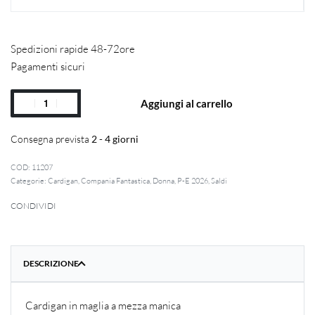
Spedizioni rapide 48-72ore
Pagamenti sicuri
Aggiungi al carrello
Consegna prevista
2 - 4 giorni
11207
Categorie:
Cardigan
,
Compania Fantastica
,
Donna
,
P-E 2026
,
Saldi
CONDIVIDI
DESCRIZIONE
Cardigan in maglia a mezza manica