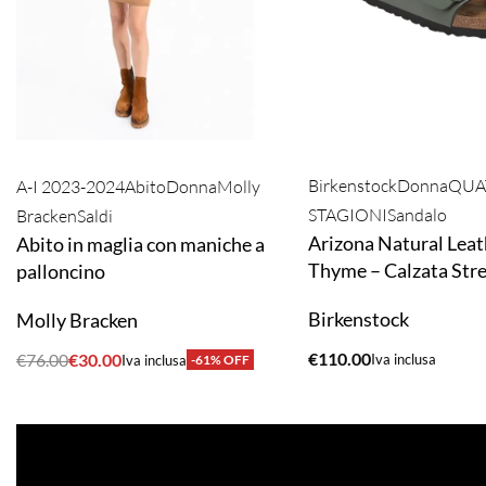
Birkenstock
Donna
QUA
A-I 2023-2024
Abito
Donna
Molly
STAGIONI
Sandalo
Bracken
Saldi
Arizona Natural Leat
Abito in maglia con maniche a
Thyme – Calzata Stre
palloncino
Birkenstock
Molly Bracken
€
110.00
€
76.00
€
30.00
Iva inclusa
Iva inclusa
-61% OFF
ACQUISTA
ACQUISTA