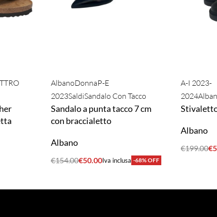
TTRO
Albano
Donna
P-E
A-I 2023-
2023
Saldi
Sandalo Con Tacco
2024
Alba
her
Sandalo a punta tacco 7 cm
Stivalett
tta
con braccialetto
Albano
Albano
€
199.00
€
5
ACQUIST
€
154.00
€
50.00
Iva inclusa
-68% OFF
ACQUISTA