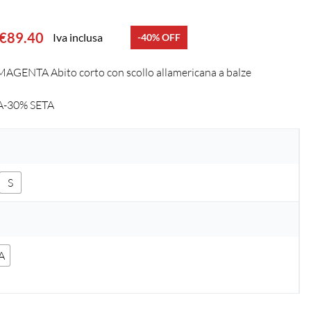
€
89.40
Iva inclusa
-40% OFF
GENTA Abito corto con scollo allamericana a balze
A-30% SETA
S
A