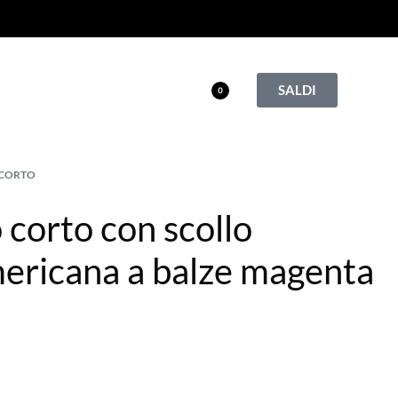
SALDI
0
 CORTO
 corto con scollo
mericana a balze magenta