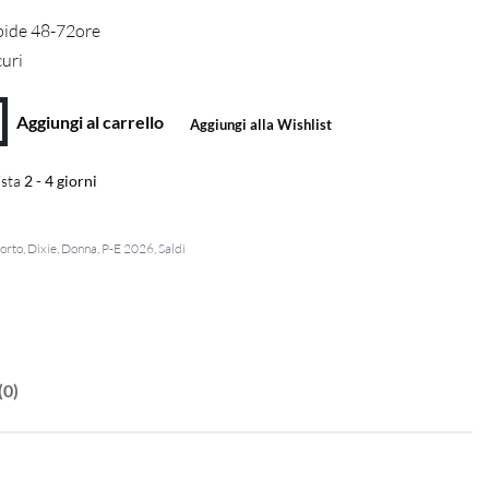
pide 48-72ore
curi
Aggiungi al carrello
Aggiungi alla Wishlist
sta
2 - 4 giorni
orto
,
Dixie
,
Donna
,
P-E 2026
,
Saldi
(0)