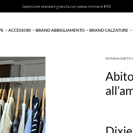
Spedizione standard gratuita con spesa minima di €50
PE
ACCESSORI
BRAND ABBIGLIAMENTO
BRAND CALZATURE
DONNA
›
ABITO
Abito
all’a
Dixie