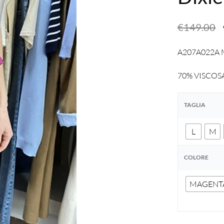
€
149.00
A207A022A MA
70% VISCOS
TAGLIA
L
M
COLORE
MAGENT