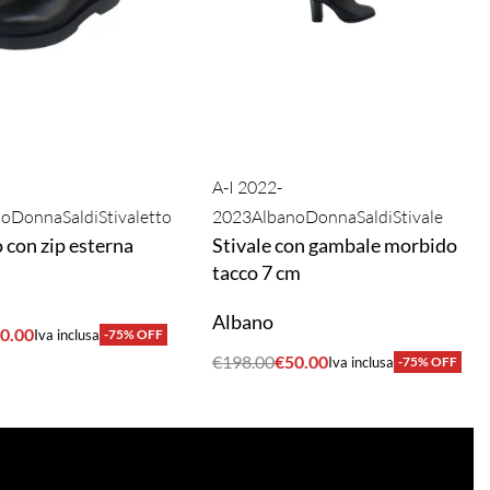
A-I 2022-
no
Donna
Saldi
Stivaletto
2023
Albano
Donna
Saldi
Stivale
o con zip esterna
Stivale con gambale morbido
tacco 7 cm
Albano
0.00
Iva inclusa
-75% OFF
A
€
198.00
€
50.00
Iva inclusa
-75% OFF
ACQUISTA