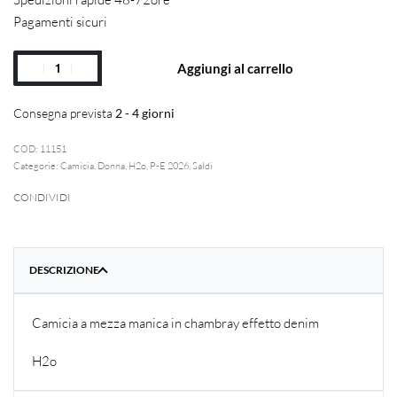
Pagamenti sicuri
Aggiungi al carrello
Consegna prevista
2 - 4 giorni
11151
Categorie:
Camicia
,
Donna
,
H2o
,
P-E 2026
,
Saldi
CONDIVIDI
DESCRIZIONE
Camicia a mezza manica in chambray effetto denim
H2o