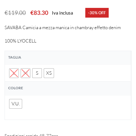
€
119.00
€
83.30
Iva inclusa
-30% OFF
SAVABA Camicia a mezza manica in chambray effetto denim
100% LYOCELL
TAGLIA
L
M
S
XS
COLORE
V.U.
Spedizioni rapide 48-72ore